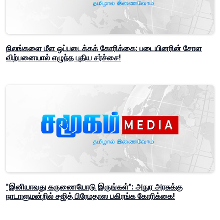
நிலங்களை மீள ஒப்படைக்கக் கோரிக்கை: படையினரின் சோள
விற்பனையால் எழுந்த புதிய சர்ச்சை!
"இனியாவது கருணையோடு இருங்கள்": அநுர அரசுக்கு
நாடாளுமன்றில் சஜித் பிரேமதாஸ பகிரங்க கோரிக்கை!