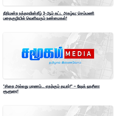
நீதிமன்ற உத்தரவின்கீழ் 3-ஆம் கட்ட அகழ்வு: செம்மணி
புதைகுழியில் வெளிவரும் உண்மைகள்!
"சிறை அல்லது மரணம்... எதற்கும் தயார்!" – ஷேக் ஹசீனா
சூளுரை!