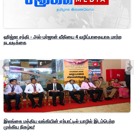
ஹிஜ்றா சந்தி - அல்-மர்ஜான் வீதியை 4 வழிப்பாதையாக மாற்ற
நடவடிக்கை
இலங்கை மத்திய வங்கியின் ஏற்பாட்டில் யாழில் இடம்பெற்ற
முக்கிய நிகழ்வு!