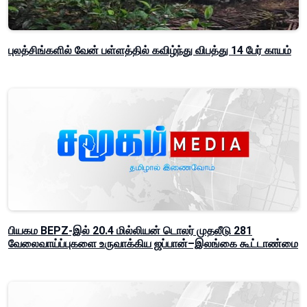
புலத்சிங்களில் வேன் பள்ளத்தில் கவிழ்ந்து விபத்து 14 பேர் காயம்
பியகம BEPZ-இல் 20.4 மில்லியன் டொலர் முதலீடு 281
வேலைவாய்ப்புகளை உருவாக்கிய ஜப்பான்–இலங்கை கூட்டாண்மை