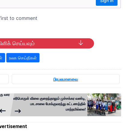
ிளிக் செய்யவும்
ள்
உலக செய்திகள்
பிரபலமானவை
ரு வார
எரிபொருள் விலை குறைந்தாலும் முச்சக்கர வண்டி,
பாடசாலை போக்குவரத்து கட்டணத்தில்
மாற்றமில்லை!
vertisement