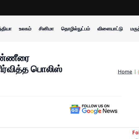
்தியா
உலகம்
சினிமா
தொழில்நுட்பம்
விளையாட்டு
மருத
தண்ணீரை
ளிர்வித்த பொலிஸ்
Home
Fo