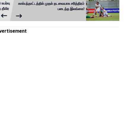
உயர்வு
கால்பந்தாட்டத்தில் முதல் தடவையாக சரித்திரம்
 தீவிர
படைத்த இலங்கை!
vertisement