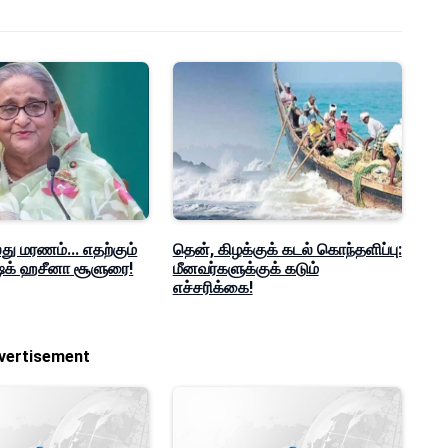
ு மரணம்... எதற்கும்
தென், கிழக்குக் கடல் கொந்தளிப்பு:
ஷேக் ஹசீனா சூளுரை!
மீனவர்களுக்குக் கடும்
எச்சரிக்கை!
vertisement