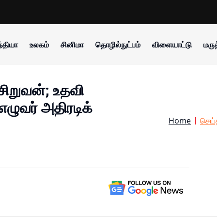
்தியா
உலகம்
சினிமா
தொழில்நுட்பம்
விளையாட்டு
மருத
 சிறுவன்; உதவி
எழுவர் அதிரடிக்
Home
செய்