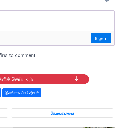
ிளிக் செய்யவும்
இலங்கை செய்திகள்
பிரபலமானவை