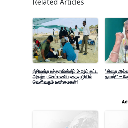
Related Articles
நீதிமன்ற உத்தரவின்கீழ் 3-ஆம் கட்ட
"சிறை அல்லத
அகழ்வு: செம்மணி புதைகுழியில்
தயார்!" – 
வெளிவரும் உண்மைகள்!
Ad