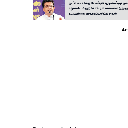
தண்டனை பெற வேண்டிய ஒருவருக்கு பதவி 
வழங்கிய அநுர; பொய் நாடகங்களை நிறுத்த
நடவடிக்கை! உதய கம்மன்பில சாடல்
Ad