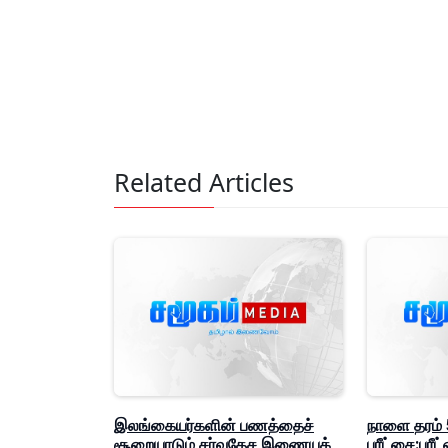
Related Articles
இலங்கையர்களின் பணத்தைச்
நாளை தரம் 5
சூறையாடும் சர்வதேச இணையக்
பரீட்சை:பர