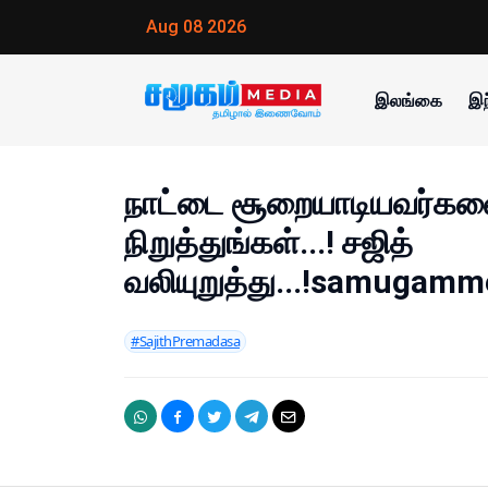
Aug 08 2026
இலங்கை
இந
நாட்டை சூறையாடியவர்களை 
நிறுத்துங்கள்...! சஜித்
வலியுறுத்து...!samugamm
#SajithPremadasa