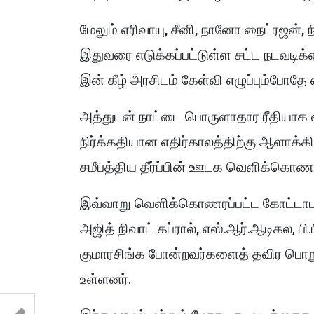
மேலும் எரிவாயு, சீனி, நானோ நைட்ரஜன், 
இதுவரை எடுக்கப்பட்டுள்ள
சட்ட நடவடிக
இன் கீழ் அரசிடம் கேள்வி எழுப்பும்போதே 
அத்துடன் நாட்டை பொருளாதார ரீதியாக வ
நிர்க்கதியான எதிர்காலத்திற்கு ஆளாக்
சமீபத்திய தீர்ப்பின் ஊடக வெளிக்கொணரப
இவ்வாறு வெளிக்கொணரப்பட்ட கோட்டாபய ர
அஜித் நிவாட் கப்ரால்,
எஸ்.ஆர்.ஆடிகல, பி.ப
குமாரசிங்க போன்றவர்களைத் தவிர பொறுப்
உள்ளனர்.