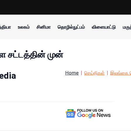
்தியா
உலகம்
சினிமா
தொழில்நுட்பம்
விளையாட்டு
மருத
சட்டத்தின் முன்
Home
செய்திகள்
இலங்கை ச
edia