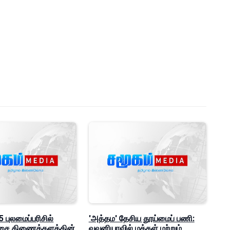
 புலமைப்பரிசில்
'அத்தம' தேசிய தூய்மைப் பணி:
ீட்சை திணைக்களத்தின்
வவுனியாவில் மக்கள் மற்றும்