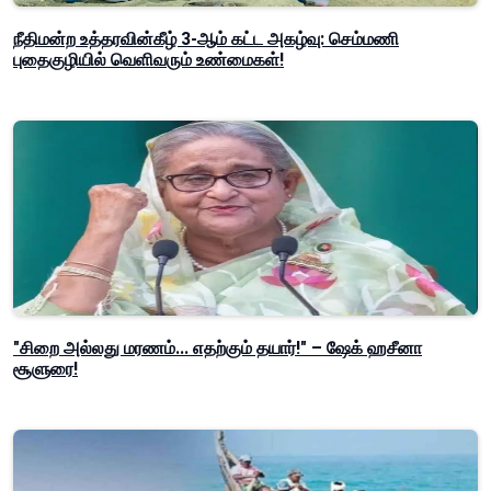
நீதிமன்ற உத்தரவின்கீழ் 3-ஆம் கட்ட அகழ்வு: செம்மணி
புதைகுழியில் வெளிவரும் உண்மைகள்!
"சிறை அல்லது மரணம்... எதற்கும் தயார்!" – ஷேக் ஹசீனா
சூளுரை!