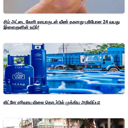
சிம் அட்டை கோரி தாயாருடன் வீண் தகராறு-பறிபோன 24 வயது
இளைஞனின் உயிர்!
லிட்ரோ எரிவாயு விலை தொடர்பில் முக்கிய அறிவிப்புz