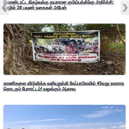
கொண்டாட்ட நிகழ்வுக்கு தயாரான குடும்பத்திற்கு அதிர்ச்சி;
யாழில் 28 பவுண் நகைகள் அபேஸ்
காணிகளை விடுவிக்க வலியுறுத்தி கேப்பாபிலவில் 45வது நாளாக
தொடரும் போராட்டம்! வலுக்கும் ஆதரவு