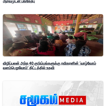
ஆர்வமுடன் பங்கேற்பு
விழிப்புலன் அற்ற 40 குடும்பங்களுக்கு ரவிகரனின் ‘வாழ்வோம்
வளம்பெறுவோம்’ திட்டத்தில் உதவி