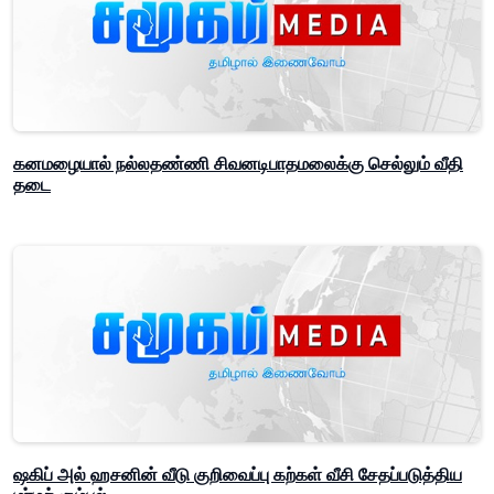
கனமழையால் நல்லதண்ணி சிவனடிபாதமலைக்கு செல்லும் வீதி
தடை
ஷகிப் அல் ஹசனின் வீடு குறிவைப்பு கற்கள் வீசி சேதப்படுத்திய