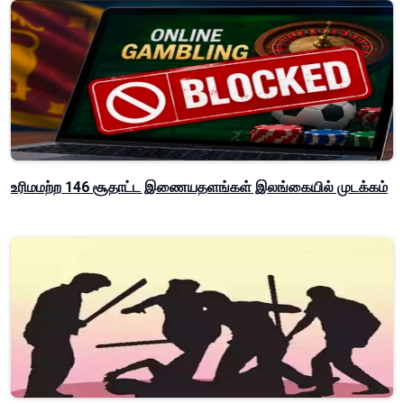
உரிமமற்ற 146 சூதாட்ட இணையதளங்கள் இலங்கையில் முடக்கம்