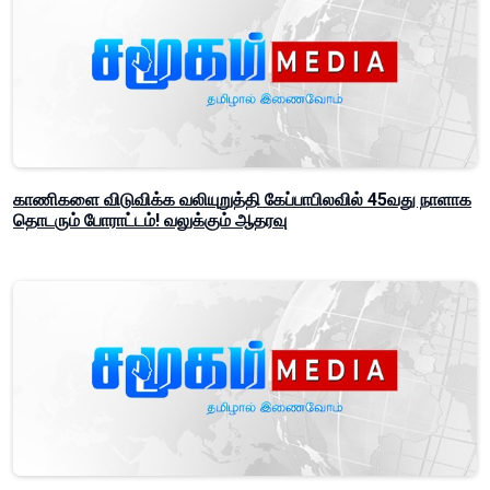
காணிகளை விடுவிக்க வலியுறுத்தி கேப்பாபிலவில் 45வது நாளாக
தொடரும் போராட்டம்! வலுக்கும் ஆதரவு