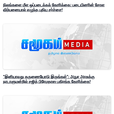
நிலங்களை மீள ஒப்படைக்கக் கோரிக்கை: படையினரின் சோள
விற்பனையால் எழுந்த புதிய சர்ச்சை!
"இனியாவது கருணையோடு இருங்கள்": அநுர அரசுக்கு
நாடாளுமன்றில் சஜித் பிரேமதாஸ பகிரங்க கோரிக்கை!