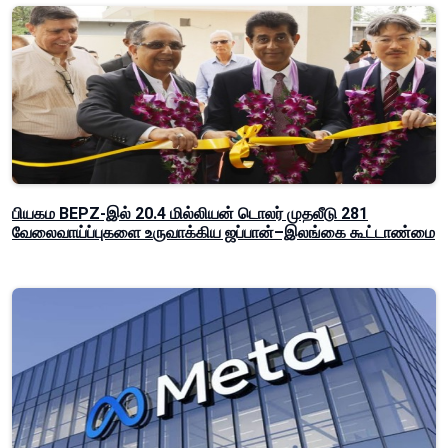
பியகம BEPZ-இல் 20.4 மில்லியன் டொலர் முதலீடு 281
வேலைவாய்ப்புகளை உருவாக்கிய ஜப்பான்–இலங்கை கூட்டாண்மை