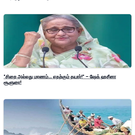
"சிறை அல்லது மரணம்... எதற்கும் தயார்!" – ஷேக் ஹசீனா
சூளுரை!