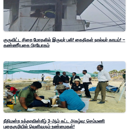
குருவிட்ட சிறை மோதலில் இருவர் பலி! கைதிகள் நால்வர் காயம்! –
கண்ணீர்புகை பிரயோகம்
நீதிமன்ற உத்தரவின்கீழ் 3-ஆம் கட்ட அகழ்வு: செம்மணி
புதைகுழியில் வெளிவரும் உண்மைகள்!