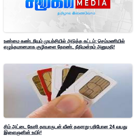
உண்மை கண்டறியும் முயற்சியில் அடுத்த கட்டம்: செம்மணியில்
எழுந்தமானமாக குழிகளை தோண்ட நீதிமன்றம் அனுமதி!
சிம் அட்டை கோரி தாயாருடன் வீண் தகராறு-பறிபோன 24 வயது
இளைஞனின் உயிர்!