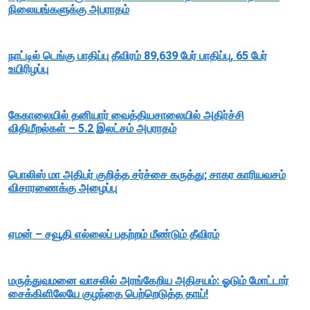
நிலையங்களுக்கு அபராதம்
நாட்டில் டெங்கு பாதிப்பு தீவிரம் 89,639 பேர் பாதிப்பு, 65 பேர்
உயிரிழப்பு
கேகாலையில் தனியார் வைத்தியசாலையில் அதிர்ச்சி
விதிமீறல்கள் – 5.2 இலட்சம் அபராதம்
பொலிஸ் மா அதிபர் குறித்த சர்ச்சை கருத்து; சாகர காரியவசம்
விசாரணைக்கு அழைப்பு
ஏமன் – சவூதி எல்லைப் பதற்றம் மீண்டும் தீவிரம்
மருத்துவமனை வாசலில் அரங்கேறிய அதிசயம்: ஓடும் மோட்டார்
சைக்கிளிலேயே குழந்தை பெற்றெடுத்த தாய்!