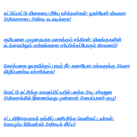
கட்டுப்பாட்டு விலையை மீறிய வர்த்தகர்கள்: நுகர்வோர் விவகார
அதிகாரசபை அதிரடி நடவடிக்கை!
சூரியனை முழுமையாக மறைக்கும் சந்திரன்: விலங்குகளின்
நடத்தையிலும் மாற்றங்களை ஏற்படுத்தப்போகும் கிரகணம்!
கொத்மலை ஓயாவிற்குப் பாயும் நீர்: கரையோர மக்களுக்கு அவசர
விழிப்புணர்வு எச்சரிக்கை!
மொட்டு கட்சிக்கு நாவலப்பிட்டியில் பலத்த அடி: சர்வஜன
அதிகாரத்தில் இணைந்தது முன்னாள் அமைப்பாளர் குழு!
சட்டவிரோதமாகத் தங்கிப் பணிபுரிந்த வெளிநாட்டவர்கள்:
கொழும்பு நீதிமன்றம் அதிரடித் தீர்ப்பு!