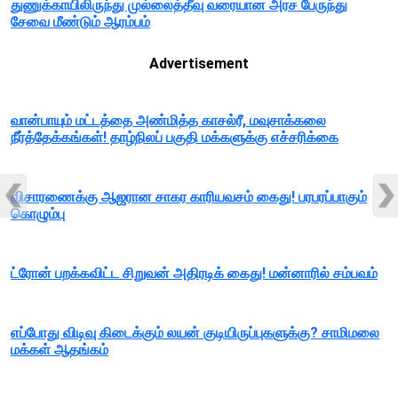
துணுக்காயிலிருந்து முல்லைத்தீவு வரையான அரச பேருந்து
சேவை மீண்டும் ஆரம்பம்
Advertisement
வான்பாயும் மட்டத்தை அண்மித்த காசல்ரீ, மவுசாக்கலை
நீர்த்தேக்கங்கள்! தாழ்நிலப் பகுதி மக்களுக்கு எச்சரிக்கை
விசாரணைக்கு ஆஜரான சாகர காரியவசம் கைது! பரபரப்பாகும்
கொழும்பு
ட்ரோன் பறக்கவிட்ட சிறுவன் அதிரடிக் கைது! மன்னாரில் சம்பவம்
எப்போது விடிவு கிடைக்கும் லயன் குடியிருப்புகளுக்கு? சாமிமலை
மக்கள் ஆதங்கம்