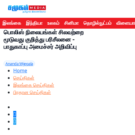
இலங்கை
இந்தியா
உலகம்
சினிமா
தொழில்நுட்பம்
விளையாட
பொலிஸ் நிலையங்கள் சிலவற்றை
மூடுவது குறித்து பரிசீலனை -
பாதுகாப்பு அமைச்சர் அறிவிப்பு
Ananda Wijepala
Home
செய்திகள்
இலங்கை செய்திகள்
பிரதான செய்திகள்