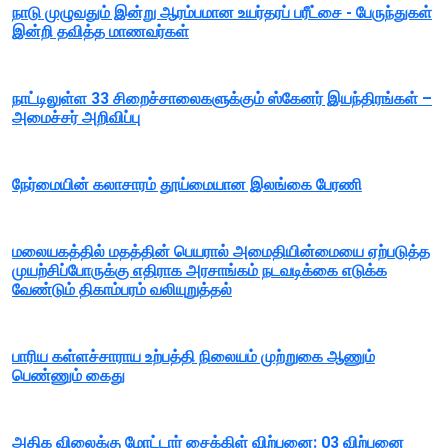
நாடு முழுவதும் இன்று ஆரம்பமான உயர்தரப் பரீட்சை - பேருந்துகள்
இன்றி தவித்த மாணவர்கள்
நாட்டிலுள்ள 33 சிறைச்சாலைகளுக்கும் ஸ்கேனர் இயந்திரங்கள் –
அமைச்சர் அறிவிப்பு
நேர்மையின் கலாசாரம் தூய்மையான இலங்கை பேரணி
மலையகத்தில் மதத்தின் பெயரால் அமைதியின்மையை ஏற்படுத்த
முயற்சிப்போருக்கு எதிராக அரசாங்கம் நடவடிக்கை எடுக்க
வேண்டும் திகாம்பரம் வலியுறுத்தல்
பாரிய கள்ளச்சாராய உற்பத்தி நிலையம் முற்றுகை ஆணும்
பெண்ணும் கைது
அதிக விலைக்கு மோட்டார் சைக்கிள் விற்பனை: 03 விற்பனை