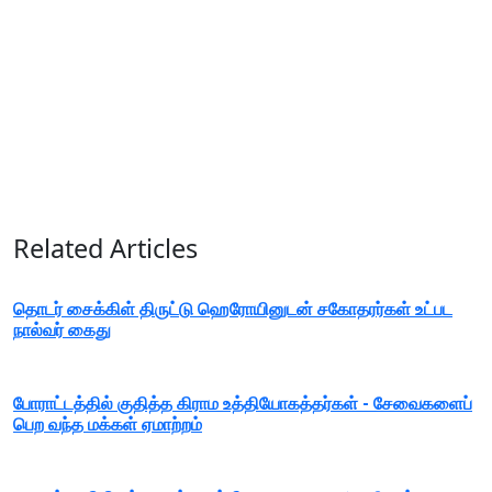
Related Articles
தொடர் சைக்கிள் திருட்டு ஹெரோயினுடன் சகோதரர்கள் உட்பட
நால்வர் கைது
போராட்டத்தில் குதித்த கிராம உத்தியோகத்தர்கள் - சேவைகளைப்
பெற வந்த மக்கள் ஏமாற்றம்