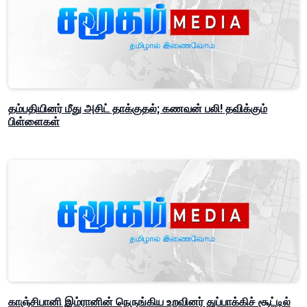
தம்பதியினர் மீது அசிட் தாக்குதல்; கணவன் பலி! தவிக்கும்
பிள்ளைகள்
காஞ்சிபானி இம்ரானின் நெருங்கிய உறவினர் துப்பாக்கிச் சூட்டில்