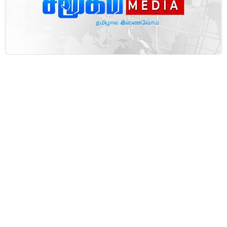
தொடர் சைக்கிள் திருட்டு ஹெரோயினுடன் சகோதரர்கள் உட்பட
நால்வர் கைது
போராட்டத்தில் குதித்த கிராம உத்தியோகத்தர்கள் - சேவைகளைப்
பெற வந்த மக்கள் ஏமாற்றம்