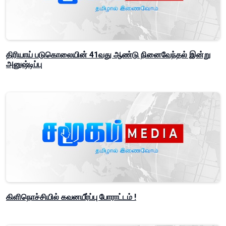
திரியாய் படுகொலையின் 41வது ஆண்டு நினைவேந்தல் இன்று
அனுஷ்டிப்பு
கிளிநொச்சியில் கவனயீர்ப்பு போராட்டம் !