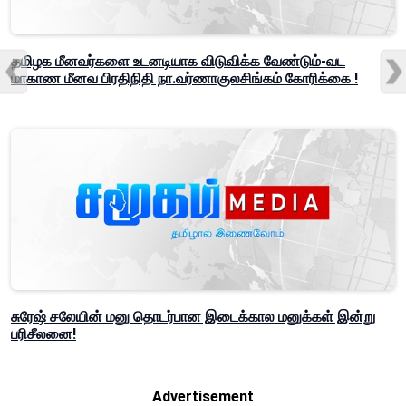
தமிழக மீனவர்களை உடனடியாக விடுவிக்க வேண்டும்-வட
மாகாண மீனவ பிரதிநிதி நா.வர்ணாகுலசிங்கம் கோரிக்கை !
சுரேஷ் சலேயின் மனு தொடர்பான இடைக்கால மனுக்கள் இன்று
பரிசீலனை!
Advertisement