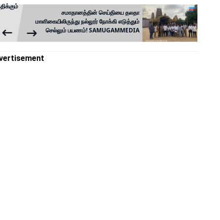
திக்கும்
சமாதானத்தின் செய்தியை தலதா
மாளிகையிலிருந்து நல்லூர் நோக்கி எடுத்தும்
செல்லும் பயணம்! SAMUGAMMEDIA
vertisement