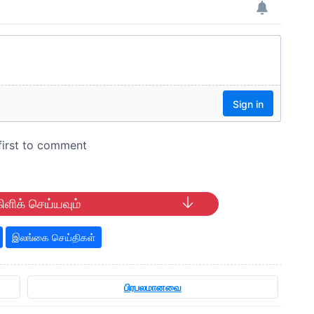
ிளிக் செய்யவும்
இலங்கை செய்திகள்
பிரபலமானவை