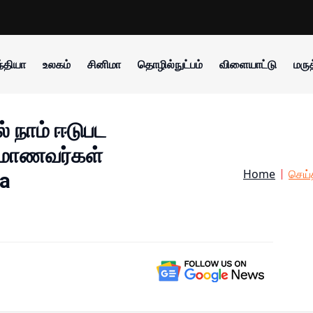
்தியா
உலகம்
சினிமா
தொழில்நுட்பம்
விளையாட்டு
மருத
ல் நாம் ஈடுபட
ட மாணவர்கள்
Home
செய்
a