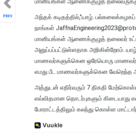
மானியங்கள் ஆணைக்குழுத் தலைவருக்கு
PREV
அந்தக் கடிதத்தில்,"யாழ். பல்கலைக்கழக
நாங்கள் JaffnaEngineering2023@prot
மானியங்கள் ஆணைக்குழுத் தலைவர் உட்படப
அனுப்பப்பட்டுள்ளதாக அறிகின்றோம். யாழ
மாணவர்களுக்கென ஒரேயொரு மாணவர் அ
எமது பீட மாணவர்களுக்கென வேறெந்த அ
அத்துடன் எதிர்வரும் 7 திகதி மேற்கொள்ள
எவ்விதமான தொடர்புகளும் கிடையாது என
போராட்டத்திலும் கலந்து கொள்ள மாட்டார்