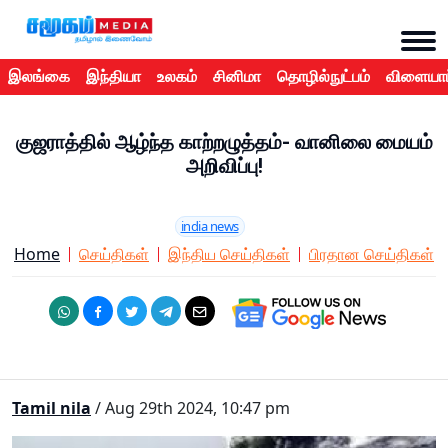
இலங்கை
இந்தியா
உலகம்
சினிமா
தொழில்நுட்பம்
விளையாட
குஜராத்தில் ஆழ்ந்த காற்றழுத்தம்- வானிலை மையம்
அறிவிப்பு!
india news
Home
செய்திகள்
இந்திய செய்திகள்
பிரதான செய்திகள்
Tamil nila
/ Aug 29th 2024, 10:47 pm