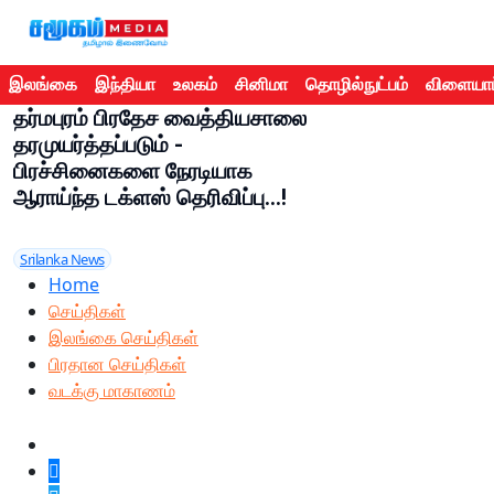
இலங்கை
இந்தியா
உலகம்
சினிமா
தொழில்நுட்பம்
விளையாட
தர்மபுரம் பிரதேச வைத்தியசாலை
தரமுயர்த்தப்படும் -
பிரச்சினைகளை நேரடியாக
ஆராய்ந்த டக்ளஸ் தெரிவிப்பு...!
Srilanka News
Home
செய்திகள்
இலங்கை செய்திகள்
பிரதான செய்திகள்
வடக்கு மாகாணம்