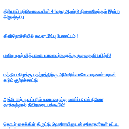
திரியாய் படுகொலையின் 41வது ஆண்டு நினைவேந்தல் இன்று
அனுஷ்டிப்பு
கிளிநொச்சியில் கவனயீர்ப்பு போராட்டம் !
புனித நகர் வித்யாலய மாணவர்களுக்கு முதலுதவி பயிற்சி!
மத்திய கிழக்கு பதற்றத்திற்கு அமெரிக்காவே காரணம்-ஈரான்
கடும் குற்றச்சாட்டு
அக்டோபர், நவம்பரில் கனமழைக்கு வாய்ப்பு: எல் நினோ
தாக்கத்தால் தீவிரமடையக்கூடும்!
தொடர் சைக்கிள் திருட்டு ஹெரோயினுடன் சகோதரர்கள் உட்பட