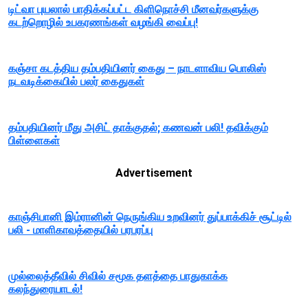
டிட்வா புயலால் பாதிக்கப்பட்ட கிளிநொச்சி மீனவர்களுக்கு
கடற்றொழில் உபகரணங்கள் வழங்கி வைப்பு!
கஞ்சா கடத்திய தம்பதியினர் கைது – நாடளாவிய பொலிஸ்
நடவடிக்கையில் பலர் கைதுகள்
தம்பதியினர் மீது அசிட் தாக்குதல்; கணவன் பலி! தவிக்கும்
பிள்ளைகள்
Advertisement
காஞ்சிபானி இம்ரானின் நெருங்கிய உறவினர் துப்பாக்கிச் சூட்டில்
பலி - மாளிகாவத்தையில் பரபரப்பு
முல்லைத்தீவில் சிவில் சமூக தளத்தை பாதுகாக்க
கலந்துரையாடல்!