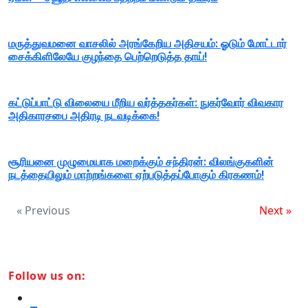
மருத்துவமனை வாசலில் அரங்கேறிய அதிசயம்: ஓடும் மோட்டார்
சைக்கிளிலேயே குழந்தை பெற்றெடுத்த தாய்!
கட்டுப்பாட்டு விலையை மீறிய வர்த்தகர்கள்: நுகர்வோர் விவகார
அதிகாரசபை அதிரடி நடவடிக்கை!
சூரியனை முழுமையாக மறைக்கும் சந்திரன்: விலங்குகளின்
நடத்தையிலும் மாற்றங்களை ஏற்படுத்தப்போகும் கிரகணம்!
« Previous
Next »
Follow us on: