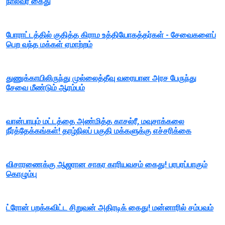
நால்வர் கைது
போராட்டத்தில் குதித்த கிராம உத்தியோகத்தர்கள் - சேவைகளைப்
பெற வந்த மக்கள் ஏமாற்றம்
துணுக்காயிலிருந்து முல்லைத்தீவு வரையான அரச பேருந்து
சேவை மீண்டும் ஆரம்பம்
வான்பாயும் மட்டத்தை அண்மித்த காசல்ரீ, மவுசாக்கலை
நீர்த்தேக்கங்கள்! தாழ்நிலப் பகுதி மக்களுக்கு எச்சரிக்கை
விசாரணைக்கு ஆஜரான சாகர காரியவசம் கைது! பரபரப்பாகும்
கொழும்பு
ட்ரோன் பறக்கவிட்ட சிறுவன் அதிரடிக் கைது! மன்னாரில் சம்பவம்