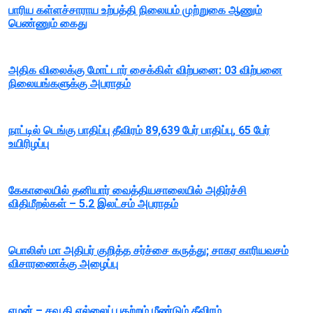
பாரிய கள்ளச்சாராய உற்பத்தி நிலையம் முற்றுகை ஆணும்
பெண்ணும் கைது
அதிக விலைக்கு மோட்டார் சைக்கிள் விற்பனை: 03 விற்பனை
நிலையங்களுக்கு அபராதம்
நாட்டில் டெங்கு பாதிப்பு தீவிரம் 89,639 பேர் பாதிப்பு, 65 பேர்
உயிரிழப்பு
கேகாலையில் தனியார் வைத்தியசாலையில் அதிர்ச்சி
விதிமீறல்கள் – 5.2 இலட்சம் அபராதம்
பொலிஸ் மா அதிபர் குறித்த சர்ச்சை கருத்து; சாகர காரியவசம்
விசாரணைக்கு அழைப்பு
ஏமன் – சவூதி எல்லைப் பதற்றம் மீண்டும் தீவிரம்