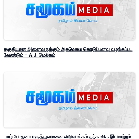
தகுதியான அனைவருக்கும் அசுவெசும கொடுப்பனவு வழங்கப்பட
வேண்டும் – A.J. மெல்கம்
யாழ் போதனா மருத்துவமனை விரிவாக்கம் தற்காலிக இடமாற்றம்