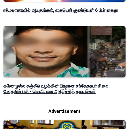
ரத்மலானாவில் ஆயுதங்கள், கையெறி குண்டுடன் 6 பேர் கைது
கணேமுல்ல சஞ்சீவ் வழக்கின் பிரதான சந்தேகநபர் சிறை
மோதலில் பலி - வெளியான அதிர்ச்சித் தகவல்கள்
Advertisement