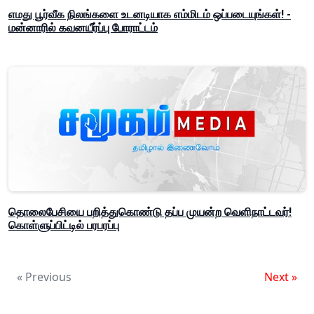
எமது பூர்வீக நிலங்களை உடனடியாக எம்மிடம் ஒப்படையுங்கள்! -
மன்னாரில் கவனயீர்ப்பு போராட்டம்
தொலைபேசியை பறித்துகொண்டு தப்ப முயன்ற வெளிநாட்டவர்!
கொள்ளுப்பிட்டில் பரபரப்பு
« Previous
Next »