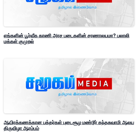
எங்களின் பூர்வீக காணி அரச படைகளின் சரணாலயமா? பலாலி
மக்கள் குமுறல்
ஆயிரக்கணக்கான பக்தர்கள் புடைசூழ மண்டூர் கந்தசுவாமி ஆலய
திருவிழா ஆரம்பம்