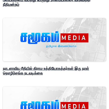
நீதிமன்றம்
நாடளாவிய ரீதியில் கிராம உத்தியோகத்தர்கள் இரு நாள்
தொழிற்சங்க நடவடிக்கை