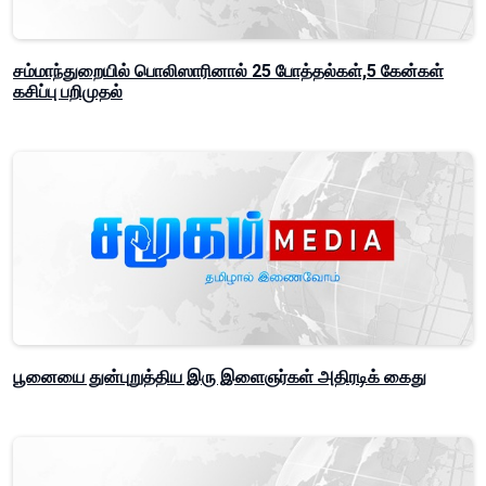
சம்மாந்துறையில் பொலிஸாரினால் 25 போத்தல்கள்,5 கேன்கள்
கசிப்பு பறிமுதல்
பூனையை துன்புறுத்திய இரு இளைஞர்கள் அதிரடிக் கைது