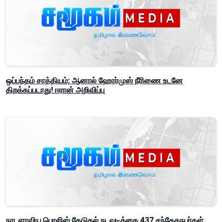
ஒப்பந்தம் சாத்தியம்; ஆனால் ஹோர்முஸ் நீரிணை உடனே
திறக்கப்படாது! ஈரான் அறிவிப்பு
நாடளாவிய பொலிஸ் தேடுதல் நடவடிக்கை 437 சந்தேகநபர்கள்