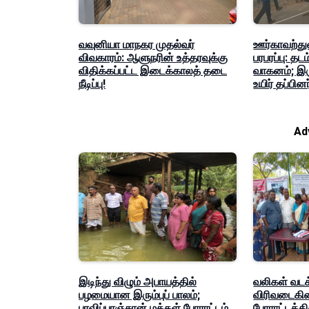
வவுனியா மாநகர முதல்வர்
ஊர்காவற்துற
விவகாரம்: ஆளுநரின் உத்தரவுக்கு
பரபரப்பு: தட
விதிக்கப்பட்ட இடைக்காலத் தடை
வாகனம்; இர
நீடிப்பு!
உயிர் தப்பினர
Ad
இடிந்து விழும் அபாயத்தில்
வலிகள் வடக
பழமையான இரும்புப் பாலம்;
விரிவடைகின
பரவிப்பாஞ்சான் மக்கள் போராட்டம்
போராட்டத்தின