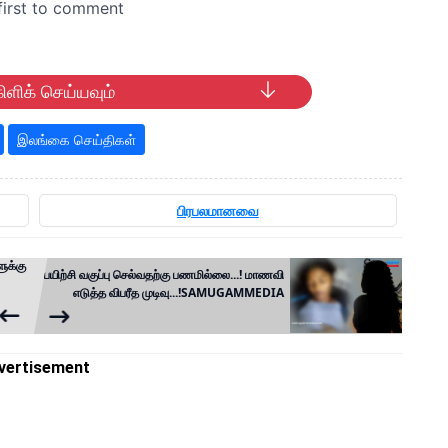
ிளிக் செய்யவும்
இலங்கை செய்திகள்
பிரபலமானவை
ுக்கு
பயிற்சி வகுப்பு செல்வதற்கு பணமில்லை...! மாணவி
எடுத்த விபரீத முடிவு...!SAMUGAMMEDIA
vertisement