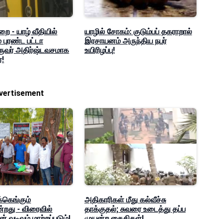
ை - யாழ் வீதியில்
யாழில் சோகம்: குடும்பப் தகராறால்
ம் புரண்ட பட்டா
இரசாயனம் அருந்திய நபர்
ுவர் அதிர்ஷ்டவசமாக
உயிரிழப்பு!
்!
vertisement
்கெங்கும்
அதிகாரிகள் மீது கல்வீச்சு
்றது - விரைவில்
தாக்குதல்; சுவரை உடைத்து தப்ப
் வடிவும் மாற்றப்படும்!
முயன்ற கைதிகள்!