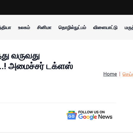
்தியா
உலகம்
சினிமா
தொழில்நுட்பம்
விளையாட்டு
மருத
்து வருவது
.! அமைச்சர் டக்ளஸ்
Home
செய்