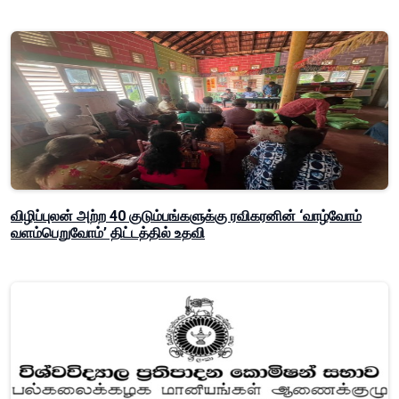
விழிப்புலன் அற்ற 40 குடும்பங்களுக்கு ரவிகரனின் ‘வாழ்வோம்
வளம்பெறுவோம்’ திட்டத்தில் உதவி