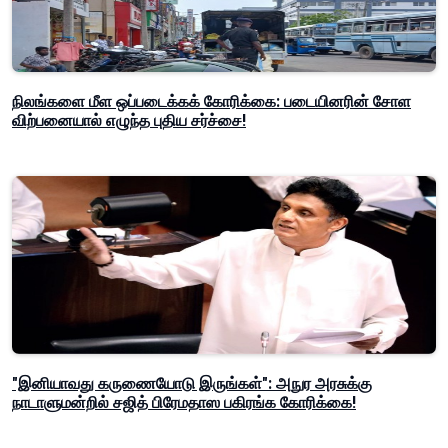
நிலங்களை மீள ஒப்படைக்கக் கோரிக்கை: படையினரின் சோள
விற்பனையால் எழுந்த புதிய சர்ச்சை!
"இனியாவது கருணையோடு இருங்கள்": அநுர அரசுக்கு
நாடாளுமன்றில் சஜித் பிரேமதாஸ பகிரங்க கோரிக்கை!