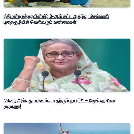
நீதிமன்ற உத்தரவின்கீழ் 3-ஆம் கட்ட அகழ்வு: செம்மணி
புதைகுழியில் வெளிவரும் உண்மைகள்!
"சிறை அல்லது மரணம்... எதற்கும் தயார்!" – ஷேக் ஹசீனா
சூளுரை!