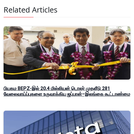
Related Articles
பியகம BEPZ-இல் 20.4 மில்லியன் டொலர் முதலீடு 281
வேலைவாய்ப்புகளை உருவாக்கிய ஜப்பான்–இலங்கை கூட்டாண்மை