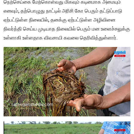
நெற்செய்கை மேற்கொள்வது மிகவும் கடினமாக அமையும்
எனவும், தற்பொழுது நாட்டில் அரிசி கோ பெரும் தட்டுப்பாடு
ஏற்பட்டுள்ள நிலையில், தனக்கு ஏற்பட்டுள்ள அழிவினை
நிவர்த்தி செய்ய முடியாத நிலையில் பெரும் மன உளைச்சலுக்கு
உள்ளாகி உள்ளதாக விவசாயி கவலை தெரிவித்துள்ளார்.