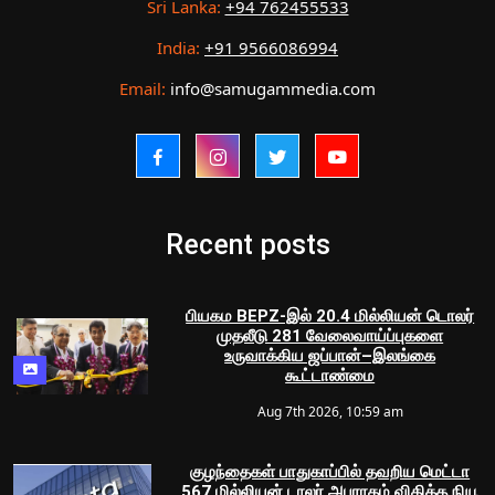
Sri Lanka:
+94 762455533
India:
+91 9566086994
Email:
info@samugammedia.com
Recent posts
பியகம BEPZ-இல் 20.4 மில்லியன் டொலர்
முதலீடு 281 வேலைவாய்ப்புகளை
உருவாக்கிய ஜப்பான்–இலங்கை
கூட்டாண்மை
Aug 7th 2026, 10:59 am
குழந்தைகள் பாதுகாப்பில் தவறிய மெட்டா
567 மில்லியன் டாலர் அபராதம் விதித்த நியூ