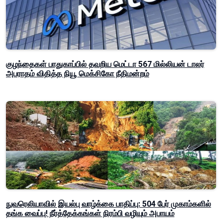
குழந்தைகள் பாதுகாப்பில் தவறிய மெட்டா 567 மில்லியன் டாலர்
அபராதம் விதித்த நியூ மெக்சிகோ நீதிமன்றம்
நுவரெலியாவில் இயல்பு வாழ்க்கை பாதிப்பு: 504 பேர் முகாம்களில்
தங்க வைப்பு! நீர்த்தேக்கங்கள் நிரம்பி வழியும் அபாயம்