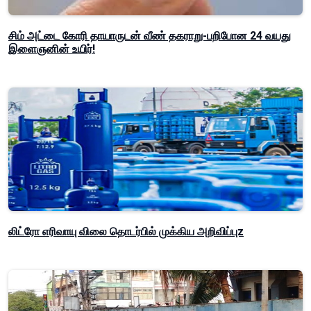
சிம் அட்டை கோரி தாயாருடன் வீண் தகராறு-பறிபோன 24 வயது
இளைஞனின் உயிர்!
லிட்ரோ எரிவாயு விலை தொடர்பில் முக்கிய அறிவிப்புz