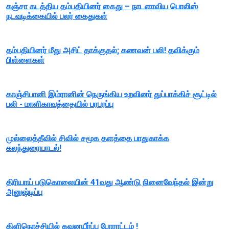
கஞ்சா கடத்திய தம்பதியினர் கைது – நாடளாவிய பொலிஸ்
நடவடிக்கையில் பலர் கைதுகள்
தம்பதியினர் மீது அசிட் தாக்குதல்; கணவன் பலி! தவிக்கும்
பிள்ளைகள்
காஞ்சிபானி இம்ரானின் நெருங்கிய உறவினர் துப்பாக்கிச் சூட்டில்
பலி - மாளிகாவத்தையில் பரபரப்பு
முல்லைத்தீவில் சிவில் சமூக தளத்தை பாதுகாக்க
கலந்துரையாடல்!
திரியாய் படுகொலையின் 41வது ஆண்டு நினைவேந்தல் இன்று
அனுஷ்டிப்பு
கிளிநொச்சியில் கவனயீர்ப்பு போராட்டம் !