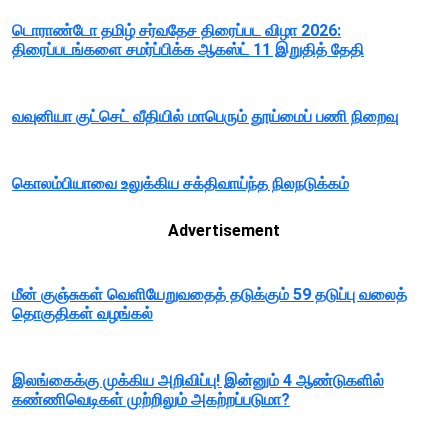
டொராண்டோ தமிழ் சர்வதேச திரைப்பட விழா 2026:
திரைப்படங்களை சமர்ப்பிக்க ஆகஸ்ட் 11 இறுதித் தேதி
வவுனியா குட்செட் வீதியில் மாபெரும் தூய்மைப் பணி நிறைவு
கொலம்பியாவை உலுக்கிய சக்திவாய்ந்த நிலநடுக்கம்
Advertisement
மீன் குஞ்சுகள் வெளியேறுவதைத் தடுக்கும் 59 தடுப்பு வலைத்
தொகுதிகள் வழங்கல்
இலங்கைக்கு முக்கிய அறிவிப்பு! இன்னும் 4 ஆண்டுகளில்
கண்ணிவெடிகள் முற்றிலும் அகற்றப்படுமா?