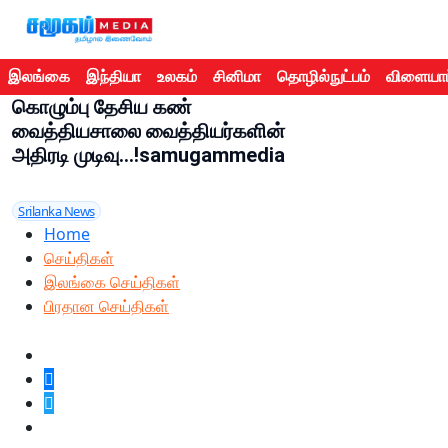
இலங்கை
இந்தியா
உலகம்
சினிமா
தொழில்நுட்பம்
விளையாட
கொழும்பு தேசிய கண்
வைத்தியசாலை வைத்தியர்களின்
அதிரடி முடிவு...!samugammedia
Srilanka News
Home
செய்திகள்
இலங்கை செய்திகள்
பிரதான செய்திகள்