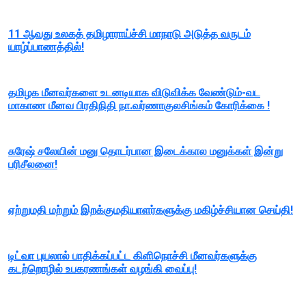
11 ஆவது உலகத் தமிழாராய்ச்சி மாநாடு அடுத்த வருடம்
யாழ்ப்பாணத்தில்!
தமிழக மீனவர்களை உடனடியாக விடுவிக்க வேண்டும்-வட
மாகாண மீனவ பிரதிநிதி நா.வர்ணாகுலசிங்கம் கோரிக்கை !
சுரேஷ் சலேயின் மனு தொடர்பான இடைக்கால மனுக்கள் இன்று
பரிசீலனை!
ஏற்றுமதி மற்றும் இறக்குமதியாளர்களுக்கு மகிழ்ச்சியான செய்தி!
டிட்வா புயலால் பாதிக்கப்பட்ட கிளிநொச்சி மீனவர்களுக்கு
கடற்றொழில் உபகரணங்கள் வழங்கி வைப்பு!