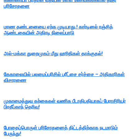
கிண்ணியா பிரதான வீதியில் உள்ள உணவகங்களில் திடீர்
பரிசோதனை
மரண தண்டனையை ஏற்க முடியாது.! கார்டினல் ரஞ்சித்
ஆண்டகையின் அதிரடி நிலைப்பாடு
அல்-மக்கா துறைமுகம் மீது ஹூதிகள் தாக்குதல்!
கேகாலையில் புலமைப்பரிசில் பரீட்சை சர்ச்சை – அதிகாரிகள்
விசாரணை
முகாமைத்துவ கற்கைகள் வணிக பீடாதிபதியாகப் பேராசிரியர்
பிரதீப்காந் தெரிவு!
போதைப்பொருள் பரிசோதனைத் திட்டத்திற்காக நடமாடும்
பேருந்து!