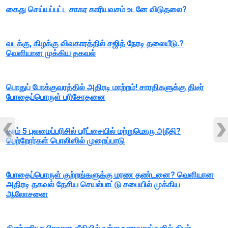
கைது செய்யப்பட்ட சாகர காரியவசம் உடனே விடுதலை?
வடக்கு, கிழக்கு விவகாரத்தில் சஜித் நேரடி தலையீடு.?
வெளியான முக்கிய தகவல்
பொதுப் போக்குவரத்தில் அதிரடி மாற்றம்! சாரதிகளுக்கு திடீர்
போதைப்பொருள் பரிசோதனை
தரம் 5 புலமைப்பரிசில் பரீட்சையில் மற்றுமொரு அநீதி?
பெற்றோர்கள் பொலிஸில் முறைப்பாடு
போதைப்பொருள் குற்றங்களுக்கு மரண தண்டனை? வெளியான
அதிரடி தகவல் தேசிய செயல்பாட்டு சபையில் முக்கிய
ஆலோசனை