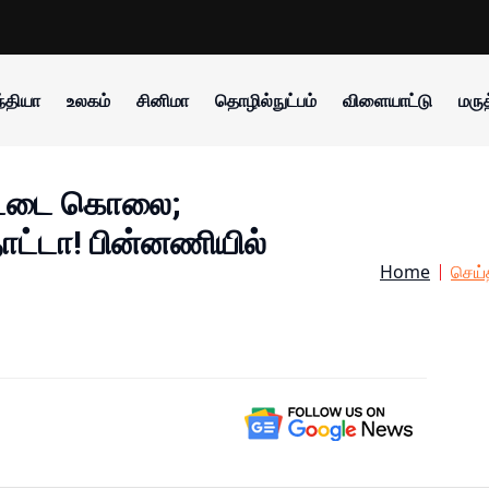
்தியா
உலகம்
சினிமா
தொழில்நுட்பம்
விளையாட்டு
மருத
ட்டை கொலை;
ட்டா! பின்னணியில்
Home
செய்