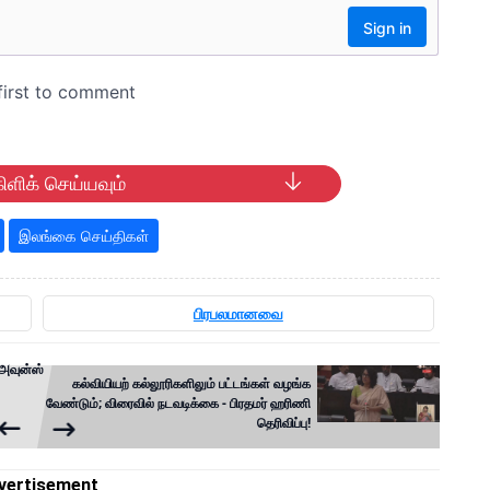
ிளிக் செய்யவும்
இலங்கை செய்திகள்
பிரபலமானவை
அவுன்ஸ்
கல்வியியற் கல்லூரிகளிலும் பட்டங்கள் வழங்க
வேண்டும்; விரைவில் நடவடிக்கை - பிரதமர் ஹரிணி
தெரிவிப்பு!
vertisement