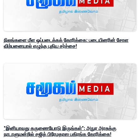
நிலங்களை மீள ஒப்படைக்கக் கோரிக்கை: படையினரின் சோள
விற்பனையால் எழுந்த புதிய சர்ச்சை!
"இனியாவது கருணையோடு இருங்கள்": அநுர அரசுக்கு
நாடாளுமன்றில் சஜித் பிரேமதாஸ பகிரங்க கோரிக்கை!