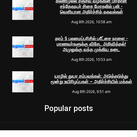
கணேமுல்ல சஞ்சீவ் வழக்கின் பிரதான
சந்தேகநபர் சிறை மோதலில் பலி -
வெளியான அதிர்ச்சித் தகவல்கள்
Aug 8th 2026, 10:58 am
தரம் 5 புலமைப்பரிசில் பரீட்சை நாளை -
மாணவர்களுக்கு விசேட அறிவித்தல்!
அமுலுக்கு வந்த முக்கிய தடை
Aug 8th 2026, 10:53 am
யாழில் துயர சம்பவங்கள்: அடுத்தடுத்து
மூன்று உயிரிழப்புகள் – அதிர்ச்சியில் மக்கள்
Aug 8th 2026, 9:51 am
Popular posts
© 2024 Samugam Media | All Rights Reserved