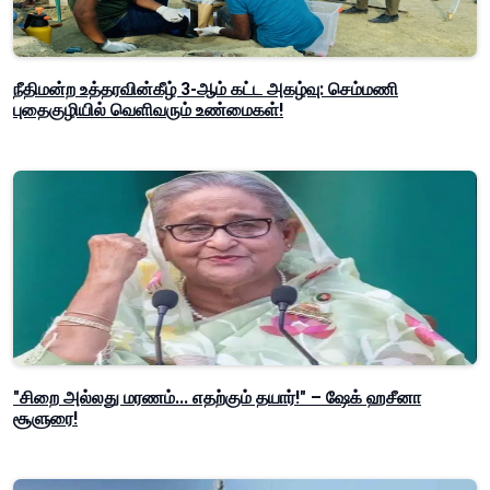
நீதிமன்ற உத்தரவின்கீழ் 3-ஆம் கட்ட அகழ்வு: செம்மணி
புதைகுழியில் வெளிவரும் உண்மைகள்!
"சிறை அல்லது மரணம்... எதற்கும் தயார்!" – ஷேக் ஹசீனா
சூளுரை!