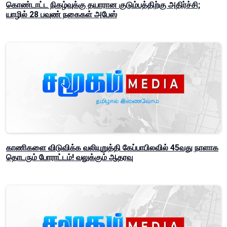
கொண்டாட்ட நிகழ்வுக்கு தயாரான குடும்பத்திற்கு அதிர்ச்சி;
யாழில் 28 பவுண் நகைகள் அபேஸ்
காணிகளை விடுவிக்க வலியுறுத்தி கேப்பாபிலவில் 45வது நாளாக
தொடரும் போராட்டம்! வலுக்கும் ஆதரவு