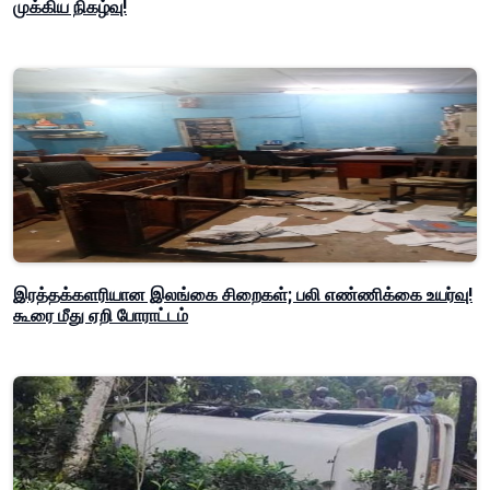
முக்கிய நிகழ்வு!
இரத்தக்களரியான இலங்கை சிறைகள்; பலி எண்ணிக்கை உயர்வு!
கூரை மீது ஏறி போராட்டம்