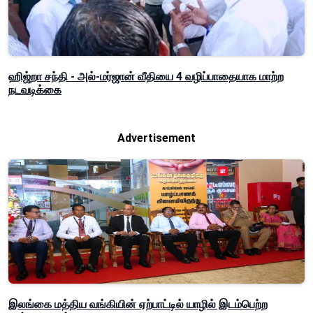
ஹிஜ்றா சந்தி - அல்-மர்ஜான் வீதியை 4 வழிப்பாதையாக மாற்ற
நடவடிக்கை
Advertisement
இலங்கை மத்திய வங்கியின் ஏற்பாட்டில் யாழில் இடம்பெற்ற