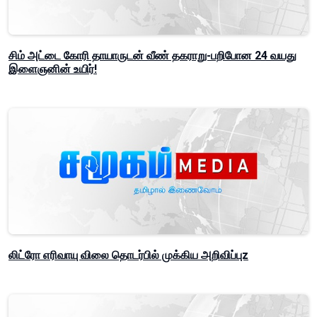
சிம் அட்டை கோரி தாயாருடன் வீண் தகராறு-பறிபோன 24 வயது
இளைஞனின் உயிர்!
லிட்ரோ எரிவாயு விலை தொடர்பில் முக்கிய அறிவிப்புz