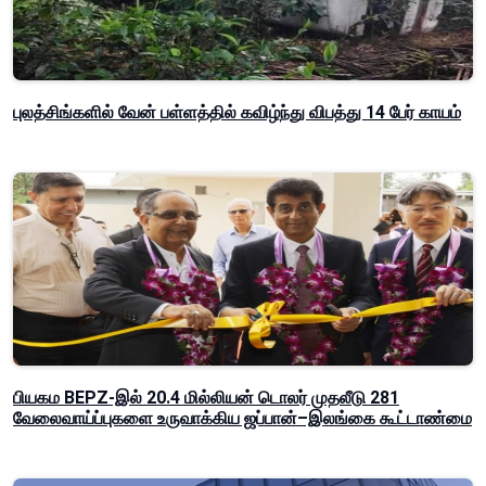
புலத்சிங்களில் வேன் பள்ளத்தில் கவிழ்ந்து விபத்து 14 பேர் காயம்
பியகம BEPZ-இல் 20.4 மில்லியன் டொலர் முதலீடு 281
வேலைவாய்ப்புகளை உருவாக்கிய ஜப்பான்–இலங்கை கூட்டாண்மை