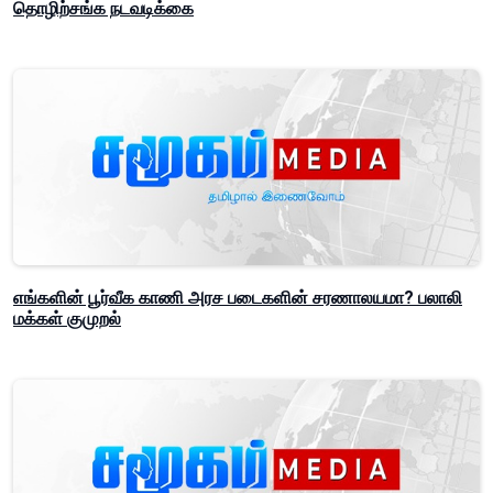
தொழிற்சங்க நடவடிக்கை
எங்களின் பூர்வீக காணி அரச படைகளின் சரணாலயமா? பலாலி
மக்கள் குமுறல்