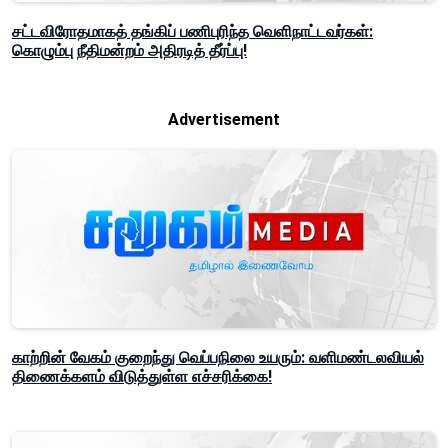
சட்டவிரோதமாகத் தங்கிப் பணிபுரிந்த வெளிநாட்டவர்கள்:
கொழும்பு நீதிமன்றம் அதிரடித் தீர்ப்பு!
Advertisement
காற்றின் வேகம் குறைந்து வெப்பநிலை உயரும்: வளிமண்டலவியல்
திணைக்களம் விடுத்துள்ள எச்சரிக்கை!