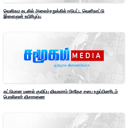
வெலிகம கடலில் அலைச்சறுக்கில் ஈடுபட்ட வெளிநாட்டு
இளைஞன் உயிரிழப்பு
கட்டுமான மணல் குவிப்பு விவகாரம் பிரதேச சபை உறுப்பினரிடம்
பொலிஸார் விசாரணை