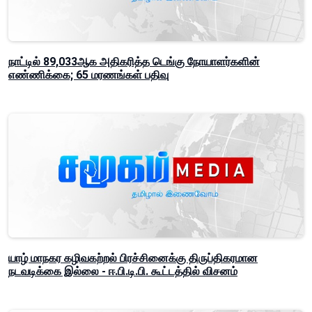
நாட்டில் 89,033ஆக அதிகரித்த டெங்கு நோயாளர்களின்
எண்ணிக்கை; 65 மரணங்கள் பதிவு
யாழ் மாநகர கழிவகற்றல் பிரச்சினைக்கு திருப்திகரமான
நடவடிக்கை இல்லை - ஈ.பி.டி.பி. கூட்டத்தில் விசனம்