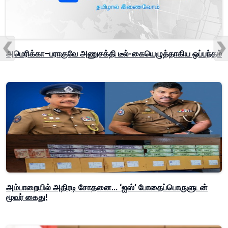
அமெரிக்கா–பராகுவே அணுசக்தி டீல்-கையெழுத்தாகிய ஒப்பந்தம்
அம்பாறையில் அதிரடி சோதனை... ‘ஐஸ்’ போதைப்பொருளுடன்
மூவர் கைது!