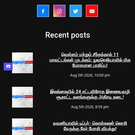
Recent posts
வெள்ளம் மற்றும் சீற்றத்தால் 11
மாவட்டங்கள் முடக்கம்: நுவரெலியாவில் மிக
மோசமான பாதிப்பு!
Aug 5th 2026, 10:00 pm
இலங்கையில் 24 சட்டவிரோத இணையவழி
சூதாட்ட தளங்களுக்கு அதிரடி தடை!
Aug 5th 2026, 8:59 pm
வவுனியாவில் டிப்பர்- கொள்கலன் லொறி
நேருக்கு நேர் மோதி விபத்து!