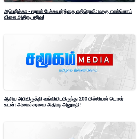
அமெரிக்கா - ஈரான் பேச்சுவார்த்தை எதிரொலி: மசகு எண்ணெய்
விலை அதிரடி சரிவு!
ஆசிய அபிவிருத்தி வங்கியிடமிருந்து 200 மில்லியன் டொலர்
கடன்: அமைச்சரவை அதிரடி அனுமதி!