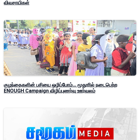
விவசாயிகள்
குழந்தைகளின் பசியை ஒழிப்போம்... மூதூரில் நடைபெற்ற
ENOUGH Campaign விழிப்புணர்வு ஊர்வலம்