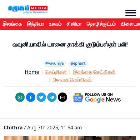
இலங்கை
இந்தியா
உலகம்
சினிமா
தொழில்நுட்பம்
விளையாட
வவுனியாவில் யானை தாக்கி குடும்பஸ்தர் பலி!
#Vavuniya
elephant
Home
செய்திகள்
இலங்கை செய்திகள்
பிரதான செய்திகள்
Chithra
/ Aug 7th 2025, 11:54 am