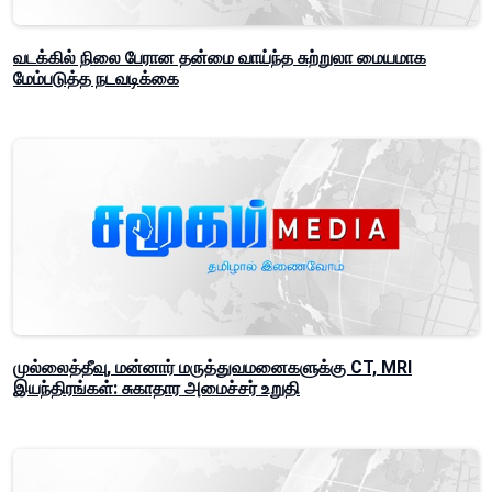
வடக்கில் நிலை பேரான தன்மை வாய்ந்த சுற்றுலா மையமாக
மேம்படுத்த நடவடிக்கை
முல்லைத்தீவு, மன்னார் மருத்துவமனைகளுக்கு CT, MRI
இயந்திரங்கள்: சுகாதார அமைச்சர் உறுதி