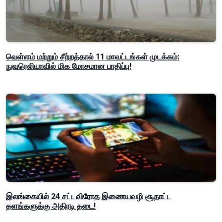
வெள்ளம் மற்றும் சீற்றத்தால் 11 மாவட்டங்கள் முடக்கம்:
நுவரெலியாவில் மிக மோசமான பாதிப்பு!
இலங்கையில் 24 சட்டவிரோத இணையவழி சூதாட்ட
தளங்களுக்கு அதிரடி தடை!