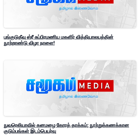
புங்குடுதீவு ஸ்ரீ சுப்பிரமணிய மகளிர் வித்தியாலயத்தின்
நூற்றாண்டு விழா நாளை!
நுவரெலியாவில் கனமழை கோரத் தாக்கம்; நூற்றுக்கணக்கான
குடும்பங்கள் இடம்பெயர்வு