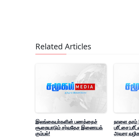
Related Articles
இலங்கையர்களின் பணத்தைச்
நாளை தரம் 5
சூறையாடும் சர்வதேச இணையக்
பரீட்சை:பர
கும்பல்!
அவசர வழிகா