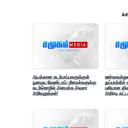
Ad
ஆபத்தான கடற்பரப்புகளுக்குள்
ஊர்காவற்ற
நுழைய வேண்டாம்: மீனவர்களுக்கு
துப்பாக்கிச்
கடற்றொழில் அமைச்சு அவசர
பலியான விவக
அறிவுறுத்தல்!
அதிரடி கட்