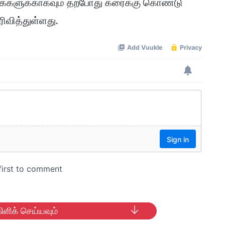
ைகளுக்காகவும் தற்போது கரைக்கு கொண்டு
ிவித்துள்ளது.
ிளிக் செய்யவும்