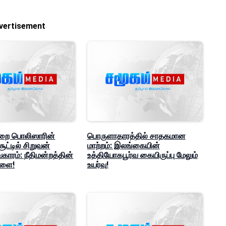
vertisement
ுறை பொலிஸாரின்
பொருளாதாரத்தில் சாதகமான
 சூட்டில் சிறுவன்
மாற்றம்: இலங்கையின்
ாரம்: நீதிமன்றத்தின்
உத்தியோகபூர்வ கையிருப்பு மேலும்
டளை!
உயர்வு!