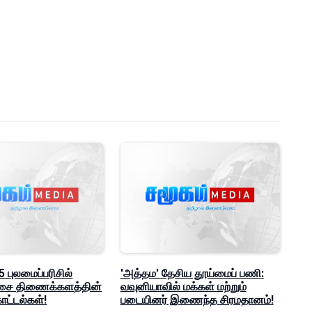
 புலமைப்பரிசில்
'அத்தம' தேசிய தூய்மைப் பணி:
ீட்சை திணைக்களத்தின்
வவுனியாவில் மக்கள் மற்றும்
ட்டல்கள்!
படையினர் இணைந்த சிரமதானம்!