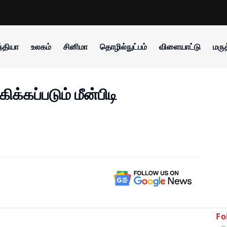
்தியா
உலகம்
சினிமா
தொழில்நுட்பம்
விளையாட்டு
மருத
்கப்படும் மீன்பிடி
Fo