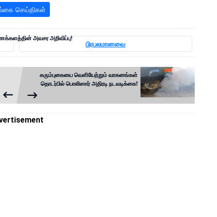
்கை செய்திகள்
ைக்களத்தின் அவசர அறிவிப்பு!
பிரபலமானவை
கரும்புகையை வெளியேற்றும் வாகனங்கள்
தொடர்பில் பொலிஸார் அதிரடி நடவடிக்கை!
vertisement