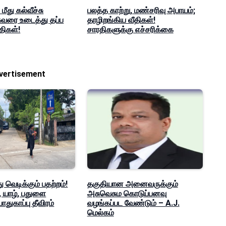
ீது கல்வீச்சு
பலத்த காற்று, மண்சரிவு அபாயம்;
சுவரை உடைத்து தப்ப
தாழிறங்கிய வீதிகள்!
ிகள்!
சாரதிகளுக்கு எச்சரிக்கை
vertisement
 வெடிக்கும் பதற்றம்!
தகுதியான அனைவருக்கும்
ு, யாழ், பதுளை
அசுவெசும கொடுப்பனவு
துகாப்பு தீவிரம்
வழங்கப்பட வேண்டும் – A.J.
மெல்கம்