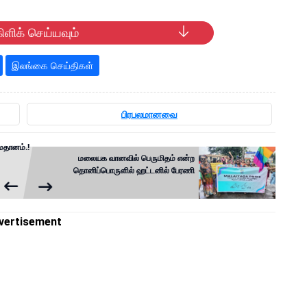
ிளிக் செய்யவும்
இலங்கை செய்திகள்
பிரபலமானவை
ரமதானம்.!
மலையக வானவில் பெருமிதம் என்ற
தொனிப்பொருளில் ஹட்டனில் பேரணி
vertisement