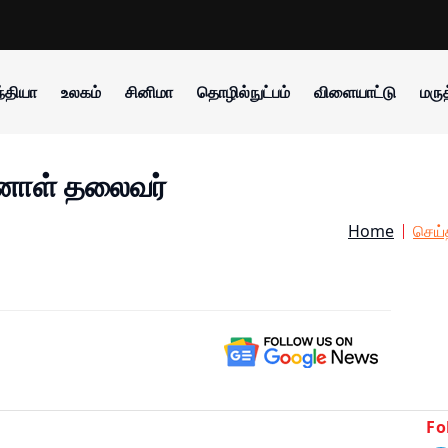
்தியா
உலகம்
சினிமா
தொழில்நுட்பம்
விளையாட்டு
மருத
்னாள் தலைவர்
Home
செய்
Fo