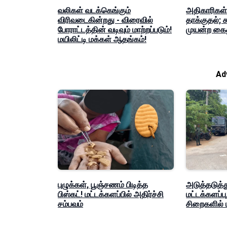
வலிகள் வடக்கெங்கும்
அதிகாரிகள் ம
விரிவடைகின்றது - விரைவில்
தாக்குதல்; 
போராட்டத்தின் வடிவும் மாற்றப்படும்!
முயன்ற கைத
மயிலிட்டி மக்கள் ஆதங்கம்!
Ad
புழுக்கள், பூஞ்சணம் பிடித்த
அடுத்தடுத்து
பிஸ்கட்! மட்டக்களப்பில் அதிர்ச்சி
மட்டக்களப்ப
சம்பவம்
சிறைகளில் பா