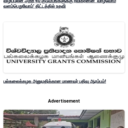
விழிப்புலன் அற்ற 40 குடும்பங்களுக்கு ரவிகரனின் ‘வாழ்வோம்
வளம்பெறுவோம்’ திட்டத்தில் உதவி
பல்கலைக்கழக அனுமதிக்கான மாணவர் பதிவு ஆரம்பம்!
Advertisement