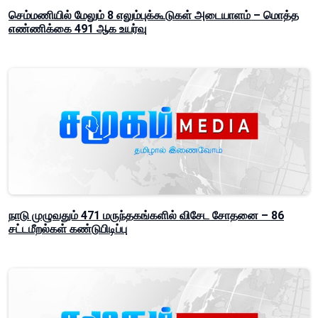
செம்மணியில் மேலும் 8 எலும்புக்கூடுகள் அடையாளம் – மொத்த
எண்ணிக்கை 491 ஆக உயர்வு
நாடு முழுவதும் 471 மருந்தகங்களில் விசேட சோதனை – 86
சட்டமீறல்கள் கண்டுபிடிப்பு