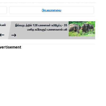
பிரபலமானவை
 பெண்
இவ்வருடத்தில் 128 யானைகள் உயிரிழப்பு - 35
மனித உயிர்களும் யானைகளால் பலி
vertisement