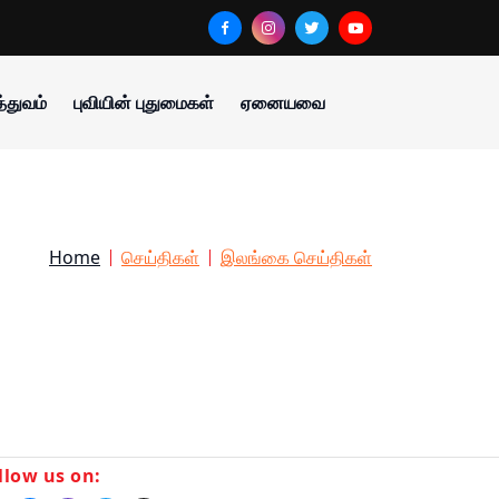
்துவம்
புவியின் புதுமைகள்
ஏனையவை
Home
செய்திகள்
இலங்கை செய்திகள்
llow us on: