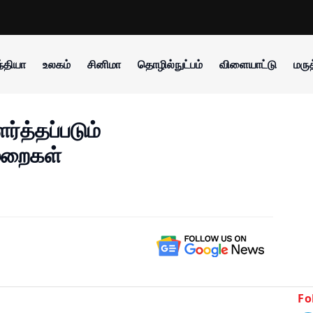
்தியா
உலகம்
சினிமா
தொழில்நுட்பம்
விளையாட்டு
மருத
்த்தப்படும்
முறைகள்
Fo