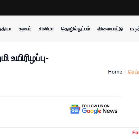
்தியா
உலகம்
சினிமா
தொழில்நுட்பம்
விளையாட்டு
மருத
மி உயிரிழப்பு-
Home
செய்
Fo