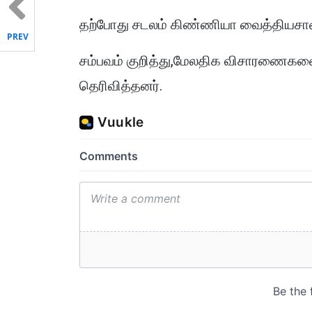
தற்போது சடலம் கிண்ணியா வைத்தியசால
PREV
சம்பவம் குறித்து,மேலதிக விசாரணைக
தெரிவித்தனர்.