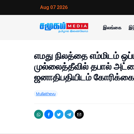
Aug 07 2026
இலங்கை
இந
எமது நிலத்தை எம்மிடம் ஒப
முல்லைத்தீவில் தபால் அட்
ஜனாதிபதியிடம் கோரிக்க
Mullaithevu