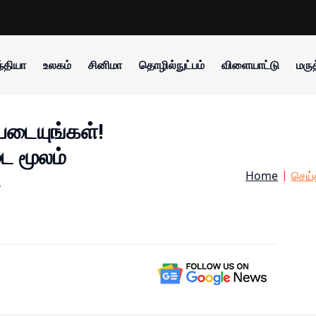
்தியா
உலகம்
சினிமா
தொழில்நுட்பம்
விளையாட்டு
மருத
்படையுங்கள்!
டை மூலம்
Home
செய்
ை