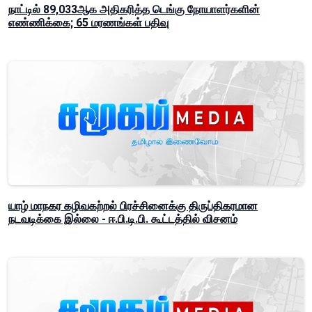
நாட்டில் 89,033ஆக அதிகரித்த டெங்கு நோயாளர்களின்
எண்ணிக்கை; 65 மரணங்கள் பதிவு
யாழ் மாநகர கழிவகற்றல் பிரச்சினைக்கு திருப்திகரமான
நடவடிக்கை இல்லை - ஈ.பி.டி.பி. கூட்டத்தில் விசனம்