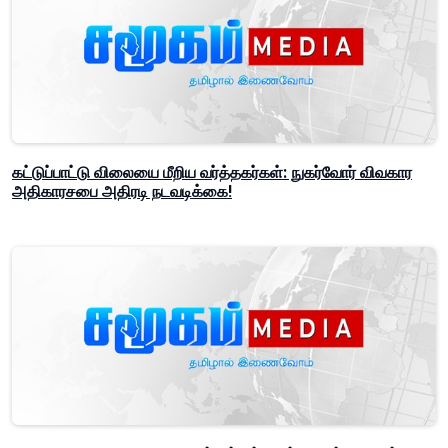
கட்டுப்பாட்டு விலையை மீறிய வர்த்தகர்கள்: நுகர்வோர் விவகார
அதிகாரசபை அதிரடி நடவடிக்கை!