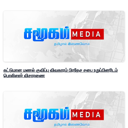
கட்டுமான மணல் குவிப்பு விவகாரம் பிரதேச சபை உறுப்பினரிடம்
பொலிஸார் விசாரணை