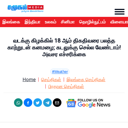
இலங்கை
இந்தியா
உலகம்
சினிமா
தொழில்நுட்பம்
விளையாட
வடக்கு கிழக்கில் 18 ஆம் திகதிவரை பலத்த
காற்றுடன் கனமழை; கடலுக்கு செல்ல வேண்டாம்!
அவசர எச்சரிக்கை
#Weather
Home
செய்திகள்
இலங்கை செய்திகள்
பிரதான செய்திகள்