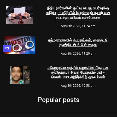
நீதியரசர்களின் ஓய்வு வயது உயர்வுக்கு
எதிர்ப்பு – வீதியில் இறங்கவும் தயார் என
சட்டத்தரணிகள் எச்சரிக்கை
Aug 8th 2026, 11:24 am
ரத்மலானாவில் ஆயுதங்கள், கையெறி
குண்டுடன் 6 பேர் கைது
Aug 8th 2026, 11:20 am
கணேமுல்ல சஞ்சீவ் வழக்கின் பிரதான
சந்தேகநபர் சிறை மோதலில் பலி -
வெளியான அதிர்ச்சித் தகவல்கள்
Aug 8th 2026, 10:58 am
Popular posts