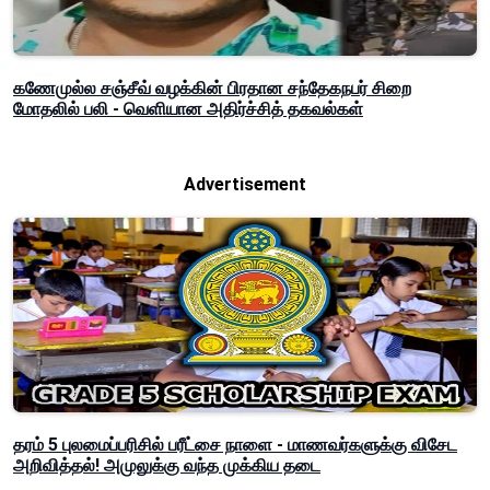
கணேமுல்ல சஞ்சீவ் வழக்கின் பிரதான சந்தேகநபர் சிறை
மோதலில் பலி - வெளியான அதிர்ச்சித் தகவல்கள்
Advertisement
தரம் 5 புலமைப்பரிசில் பரீட்சை நாளை - மாணவர்களுக்கு விசேட
அறிவித்தல்! அமுலுக்கு வந்த முக்கிய தடை