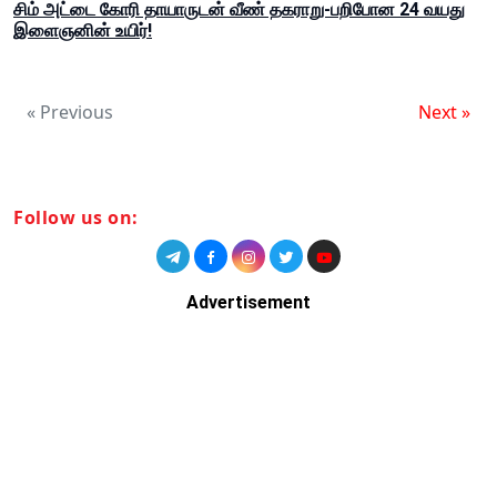
சிம் அட்டை கோரி தாயாருடன் வீண் தகராறு-பறிபோன 24 வயது
இளைஞனின் உயிர்!
« Previous
Next »
Follow us on:
Advertisement