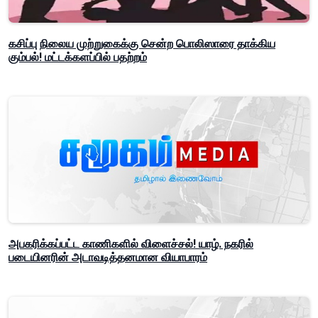
கசிப்பு நிலைய முற்றுகைக்கு சென்ற பொலிஸாரை தாக்கிய
கும்பல்! மட்டக்களப்பில் பதற்றம்
அபகரிக்கப்பட்ட காணிகளில் விளைச்சல்! யாழ். நகரில்
படையினரின் அடாவடித்தனமான வியாபாரம்