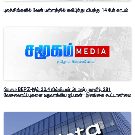
புலத்சிங்களில் வேன் பள்ளத்தில் கவிழ்ந்து விபத்து 14 பேர் காயம்
பியகம BEPZ-இல் 20.4 மில்லியன் டொலர் முதலீடு 281
வேலைவாய்ப்புகளை உருவாக்கிய ஜப்பான்–இலங்கை கூட்டாண்மை