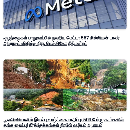
குழந்தைகள் பாதுகாப்பில் தவறிய மெட்டா 567 மில்லியன் டாலர்
அபராதம் விதித்த நியூ மெக்சிகோ நீதிமன்றம்
நுவரெலியாவில் இயல்பு வாழ்க்கை பாதிப்பு: 504 பேர் முகாம்களில்
தங்க வைப்பு! நீர்த்தேக்கங்கள் நிரம்பி வழியும் அபாயம்