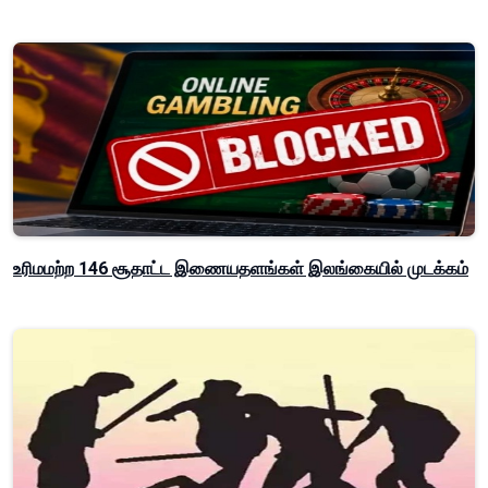
உரிமமற்ற 146 சூதாட்ட இணையதளங்கள் இலங்கையில் முடக்கம்