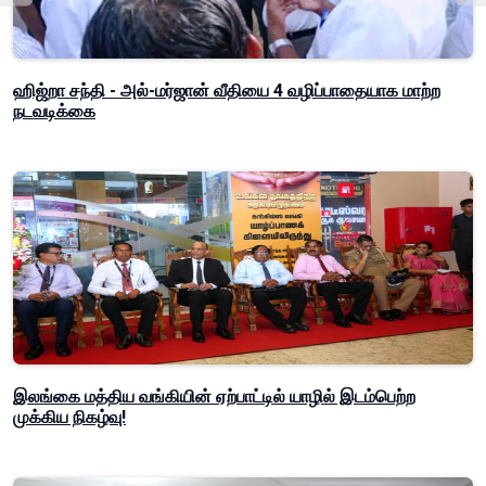
ஹிஜ்றா சந்தி - அல்-மர்ஜான் வீதியை 4 வழிப்பாதையாக மாற்ற
நடவடிக்கை
இலங்கை மத்திய வங்கியின் ஏற்பாட்டில் யாழில் இடம்பெற்ற
முக்கிய நிகழ்வு!