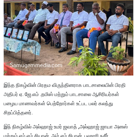
இந்த நிகழ்வின் பிரதம விருந்தினராக பாடசாலையின் பிரதி
அதிபர் ஏ. ஜே.எம் .றமிஸ் மற்றும் பாடசாலை ஆசிரியர்கள்
பழைய மாணவர்கள் பெற்றோர்கள் உட்பட பலர் கலந்து
சிறப்பித்தனர்.
இந் நிகழ்வில் அல்ஹாஜ் உமர் ஜவாத் ,அல்ஹாஜ் ஜாயா அனஸ்
மற்றும் எம்.எம்.சியான், ஆர்.எம்.றிபான், புஹாரி நசீர்