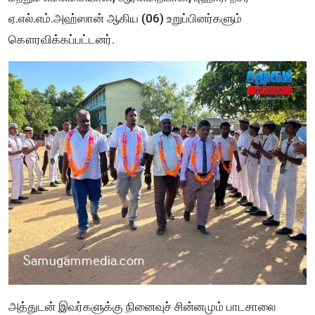
ஏ.எல்.எம்.அஹ்ஸான் ஆகிய (06) உறுப்பினர்களும்
கௌரவிக்கப்பட்டனர்.
அத்துடன் இவர்களுக்கு நினைவுச் சின்னமும் பாடசாலை