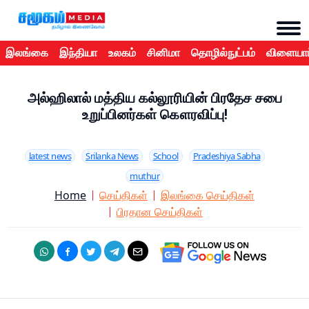
இலங்கை
இந்தியா
உலகம்
சினிமா
தொழில்நுட்பம்
விளையாட
அல்ஹிலால் மத்திய கல்லூரியின் பிரதேச சபை
உறுப்பினர்கள் கௌரவிப்பு!
latest news
Srilanka News
School
Pradeshiya Sabha
muthur
Home
செய்திகள்
இலங்கை செய்திகள்
பிரதான செய்திகள்