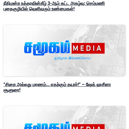
நீதிமன்ற உத்தரவின்கீழ் 3-ஆம் கட்ட அகழ்வு: செம்மணி
புதைகுழியில் வெளிவரும் உண்மைகள்!
"சிறை அல்லது மரணம்... எதற்கும் தயார்!" – ஷேக் ஹசீனா
சூளுரை!