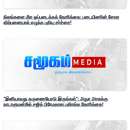
நிலங்களை மீள ஒப்படைக்கக் கோரிக்கை: படையினரின் சோள
விற்பனையால் எழுந்த புதிய சர்ச்சை!
"இனியாவது கருணையோடு இருங்கள்": அநுர அரசுக்கு
நாடாளுமன்றில் சஜித் பிரேமதாஸ பகிரங்க கோரிக்கை!