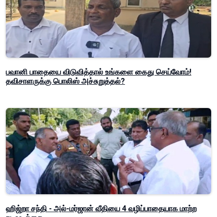
பவானி பாதையை விடுவித்தால் உங்களை கைது செய்வோம்!
தவிசாளருக்கு பொலிஸ் அச்சுறுத்தல்?
ஹிஜ்றா சந்தி - அல்-மர்ஜான் வீதியை 4 வழிப்பாதையாக மாற்ற