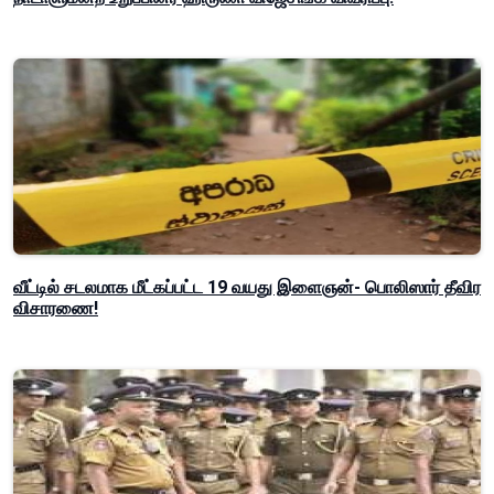
வீட்டில் சடலமாக மீட்கப்பட்ட 19 வயது இளைஞன்- பொலிஸார் தீவிர
விசாரணை!