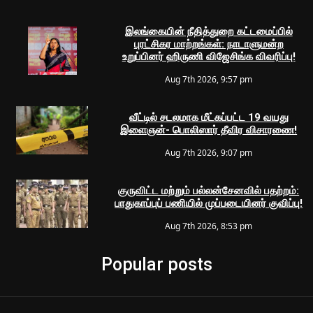
இலங்கையின் நீதித்துறை கட்டமைப்பில்
புரட்சிகர மாற்றங்கள்: நாடாளுமன்ற
உறுப்பினர் ஹிருணி விஜேசிங்க விவரிப்பு!
Aug 7th 2026, 9:57 pm
வீட்டில் சடலமாக மீட்கப்பட்ட 19 வயது
இளைஞன்- பொலிஸார் தீவிர விசாரணை!
Aug 7th 2026, 9:07 pm
குருவிட்ட மற்றும் பல்லன்சேனவில் பதற்றம்:
பாதுகாப்புப் பணியில் முப்படையினர் குவிப்பு!
Aug 7th 2026, 8:53 pm
Popular posts