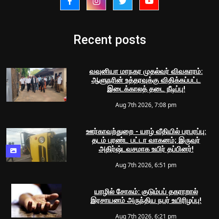
Recent posts
வவுனியா மாநகர முதல்வர் விவகாரம்:
ஆளுநரின் உத்தரவுக்கு விதிக்கப்பட்ட
இடைக்காலத் தடை நீடிப்பு!
Aug 7th 2026, 7:08 pm
ஊர்காவற்துறை - யாழ் வீதியில் பரபரப்பு:
தடம் புரண்ட பட்டா வாகனம்; இருவர்
அதிர்ஷ்டவசமாக உயிர் தப்பினர்!
Aug 7th 2026, 6:51 pm
யாழில் சோகம்: குடும்பப் தகராறால்
இரசாயனம் அருந்திய நபர் உயிரிழப்பு!
Aug 7th 2026, 6:21 pm