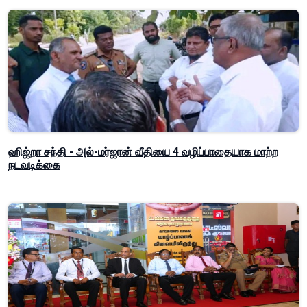
ஹிஜ்றா சந்தி - அல்-மர்ஜான் வீதியை 4 வழிப்பாதையாக மாற்ற
நடவடிக்கை