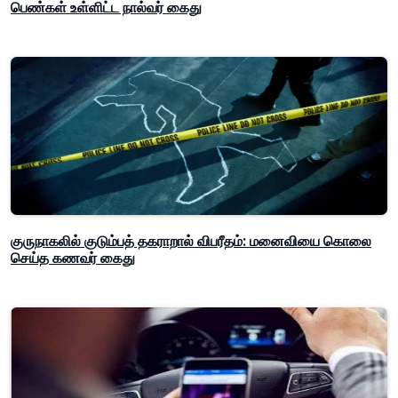
பெண்கள் உள்ளிட்ட நால்வர் கைது
குருநாகலில் குடும்பத் தகராறால் விபரீதம்: மனைவியை கொலை
செய்த கணவர் கைது