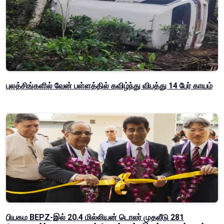
புலத்சிங்களில் வேன் பள்ளத்தில் கவிழ்ந்து விபத்து 14 பேர் காயம்
பியகம BEPZ-இல் 20.4 மில்லியன் டொலர் முதலீடு 281