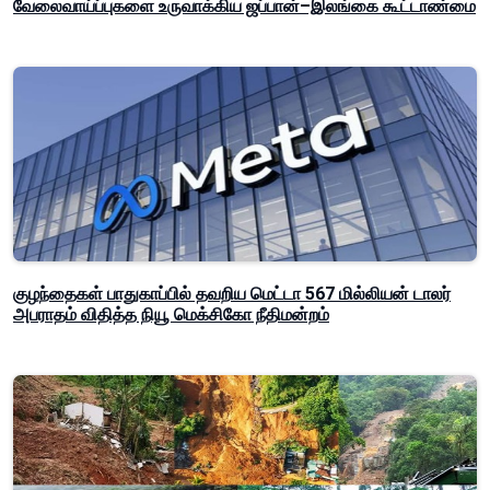
வேலைவாய்ப்புகளை உருவாக்கிய ஜப்பான்–இலங்கை கூட்டாண்மை
குழந்தைகள் பாதுகாப்பில் தவறிய மெட்டா 567 மில்லியன் டாலர்
அபராதம் விதித்த நியூ மெக்சிகோ நீதிமன்றம்