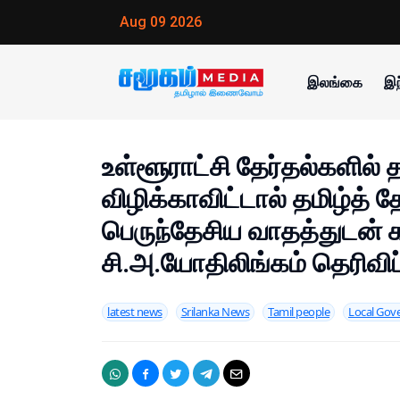
Aug 09 2026
இலங்கை
இந
உள்ளூராட்சி தேர்தல்களில் 
விழிக்காவிட்டால் தமிழ்த் 
பெருந்தேசிய வாதத்துடன் கர
சி.அ.யோதிலிங்கம் தெரிவிப்
latest news
Srilanka News
Tamil people
Local Gov