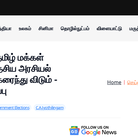
்தியா
உலகம்
சினிமா
தொழில்நுட்பம்
விளையாட்டு
மருத
தமிழ் மக்கள்
தேசிய அரசியல்
ைந்து விடும் -
Home
செய்
பு
ernment Elections
C.A.Jyothilingam