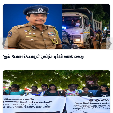
'ஐஸ்' போதைப்பொருள் நுகர்ந்த டிப்பர் சாரதி கைது