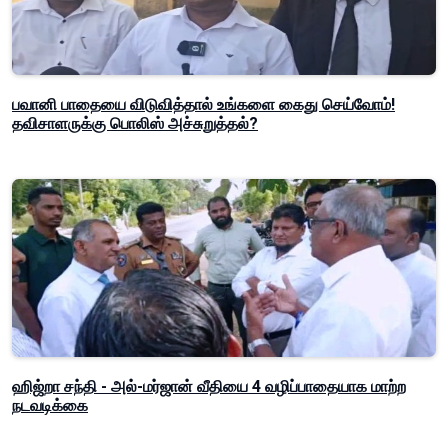
பவானி பாதையை விடுவித்தால் உங்களை கைது செய்வோம்!
தவிசாளருக்கு பொலிஸ் அச்சுறுத்தல்?
ஹிஜ்றா சந்தி - அல்-மர்ஜான் வீதியை 4 வழிப்பாதையாக மாற்ற
நடவடிக்கை