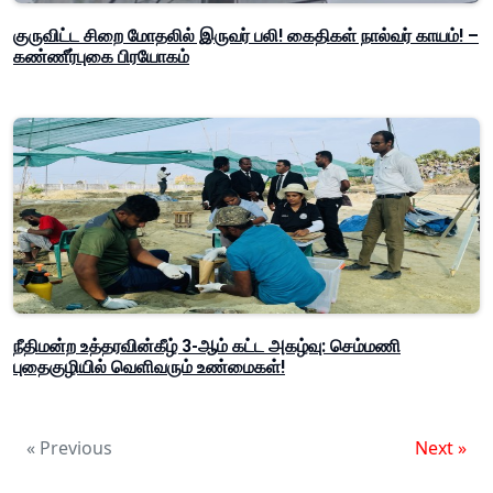
குருவிட்ட சிறை மோதலில் இருவர் பலி! கைதிகள் நால்வர் காயம்! –
கண்ணீர்புகை பிரயோகம்
நீதிமன்ற உத்தரவின்கீழ் 3-ஆம் கட்ட அகழ்வு: செம்மணி
புதைகுழியில் வெளிவரும் உண்மைகள்!
« Previous
Next »