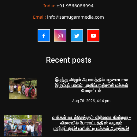
India:
+91 9566086994
Email:
info@samugammedia.com
Recent posts
இடிந்து விழும் அபாயத்தில் பழமையான
இரும்புப் பாலம்; பரவிப்பாஞ்சான் மக்கள்
போராட்டம்
Aug 7th 2026, 4:14 pm
வலிகள் வடக்கெங்கும் விரிவடைகின்றது -
விரைவில் போராட்டத்தின் வடிவும்
மாற்றப்படும்! மயிலிட்டி மக்கள் ஆதங்கம்!