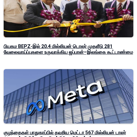
பியகம BEPZ-இல் 20.4 மில்லியன் டொலர் முதலீடு 281
வேலைவாய்ப்புகளை உருவாக்கிய ஜப்பான்–இலங்கை கூட்டாண்மை
குழந்தைகள் பாதுகாப்பில் தவறிய மெட்டா 567 மில்லியன் டாலர்