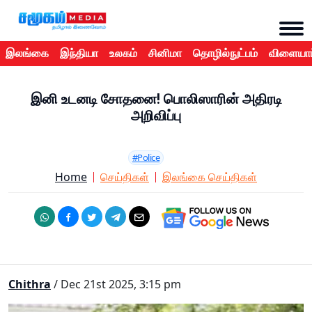
இலங்கை
இந்தியா
உலகம்
சினிமா
தொழில்நுட்பம்
விளையாட
இனி உடனடி சோதனை! பொலிஸாரின் அதிரடி
அறிவிப்பு
#Police
Home
செய்திகள்
இலங்கை செய்திகள்
Chithra
/ Dec 21st 2025, 3:15 pm