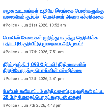
சமூக ஊடகங்கள் வழியே இலங்கை பெண்களுக்கு
வலைவீசும் கும்பல் - பொலிஸார் அவசர எச்சரிக்கை
#Police /
Jun 21st 2026, 10:52 am
பொலிஸ் சேவைகள் குறித்து கருத்து தெரிவிக்க
புதிய QR குறியீட்டு முறைமை அறிமுகம்!
#Police /
Jun 17th 2026, 7:51 am
நீரில் மூழ்கி 1,093 பேர் பலி! நீர்நிலைகளில்
நீராடுவோருக்கு பொலிஸின் எச்சரிக்கை
#Police /
Jun 12th 2026, 2:41 pm
பேஸ்புக் களியாட்டம் சுற்றிவளைப்பு: யுவதிகள் உட்பட
28 பேர் போதைப்பொருட்களுடன் கைது!
#Police /
Jun 7th 2026, 4:43 pm