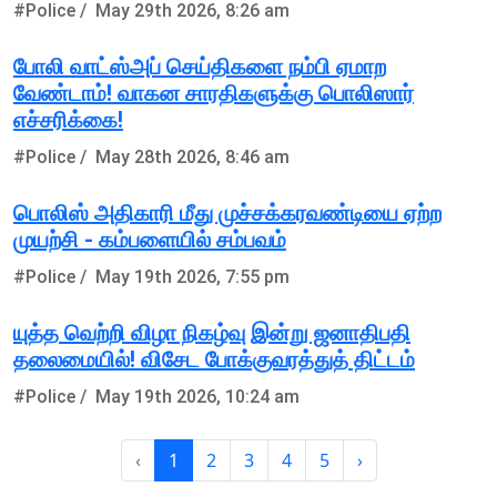
#Police /
May 29th 2026, 8:26 am
போலி வாட்ஸ்அப் செய்திகளை நம்பி ஏமாற
வேண்டாம்! வாகன சாரதிகளுக்கு பொலிஸார்
எச்சரிக்கை!
#Police /
May 28th 2026, 8:46 am
பொலிஸ் அதிகாரி மீது முச்சக்கரவண்டியை ஏற்ற
முயற்சி - கம்பளையில் சம்பவம்
#Police /
May 19th 2026, 7:55 pm
யுத்த வெற்றி விழா நிகழ்வு இன்று ஜனாதிபதி
தலைமையில்! விசேட போக்குவரத்துத் திட்டம்
#Police /
May 19th 2026, 10:24 am
‹
1
2
3
4
5
›