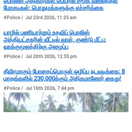
பொலிஸ் அதிகாரிகள் பெயரில் சமூக வலைத்தள
மோசடிகள்; பொதுமக்களுக்கு எச்சரிக்கை
#Police /
Jul 23rd 2026, 11:25 am
யாழில் பணியாற்றும் உதவிப் பொலிஸ்
அத்தியட்சகரின் வீட்டில் வாள், குண்டு மீட்பு;
வாக்குமூலத்திற்கு அழைப்பு
#Police /
Jul 20th 2026, 12:55 pm
தீவிரமாகும் போதைப்பொருள் ஒழிப்பு நடவடிக்கை: 8
மாதங்களில் 230,000க்கும் அதிகமானோர் கைது!
#Police /
Jul 16th 2026, 7:44 pm