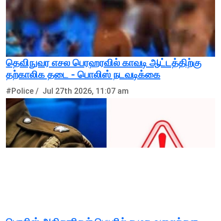
தெவிநுவர எசல பெரஹரவில் காவடி ஆட்டத்திற்கு
தற்காலிக தடை - பொலிஸ் நடவடிக்கை
#Police /
Jul 27th 2026, 11:07 am