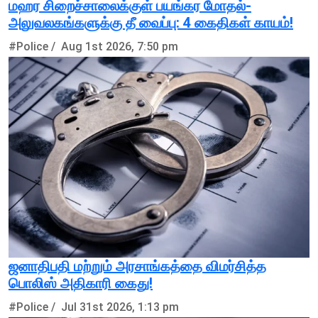
மஹர சிறைச்சாலைக்குள் பயங்கர மோதல்-
அலுவலகங்களுக்கு தீ வைப்பு: 4 கைதிகள் காயம்!
#Police /
Aug 1st 2026, 7:50 pm
ஜனாதிபதி மற்றும் அரசாங்கத்தை விமர்சித்த
பொலிஸ் அதிகாரி கைது!
#Police /
Jul 31st 2026, 1:13 pm