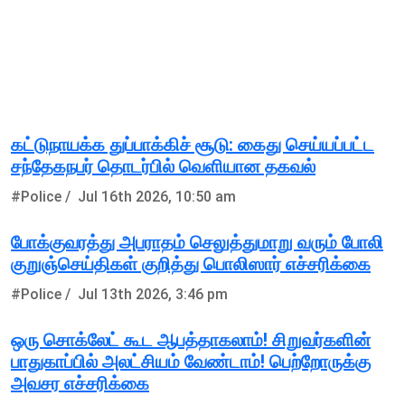
கட்டுநாயக்க துப்பாக்கிச் சூடு: கைது செய்யப்பட்ட
சந்தேகநபர் தொடர்பில் வெளியான தகவல்
#Police /
Jul 16th 2026, 10:50 am
போக்குவரத்து அபராதம் செலுத்துமாறு வரும் போலி
குறுஞ்செய்திகள் குறித்து பொலிஸார் எச்சரிக்கை
#Police /
Jul 13th 2026, 3:46 pm
ஒரு சொக்லேட் கூட ஆபத்தாகலாம்! சிறுவர்களின்
பாதுகாப்பில் அலட்சியம் வேண்டாம்! பெற்றோருக்கு
அவசர எச்சரிக்கை