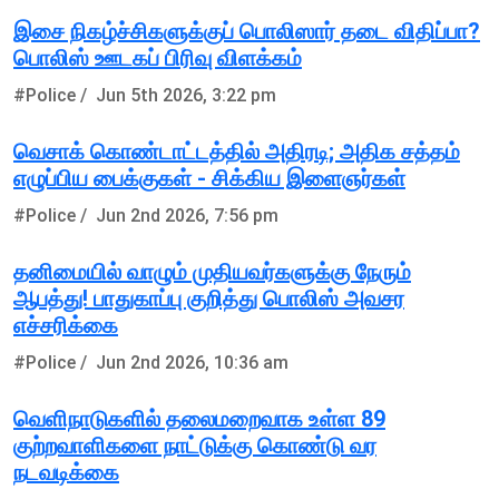
இசை நிகழ்ச்சிகளுக்குப் பொலிஸார் தடை விதிப்பா?
பொலிஸ் ஊடகப் பிரிவு விளக்கம்
#Police /
Jun 5th 2026, 3:22 pm
வெசாக் கொண்டாட்டத்தில் அதிரடி; அதிக சத்தம்
எழுப்பிய பைக்குகள் - சிக்கிய இளைஞர்கள்
#Police /
Jun 2nd 2026, 7:56 pm
தனிமையில் வாழும் முதியவர்களுக்கு நேரும்
ஆபத்து! பாதுகாப்பு குறித்து பொலிஸ் அவசர
எச்சரிக்கை
#Police /
Jun 2nd 2026, 10:36 am
வெளிநாடுகளில் தலைமறைவாக உள்ள 89
குற்றவாளிகளை நாட்டுக்கு கொண்டு வர
நடவடிக்கை