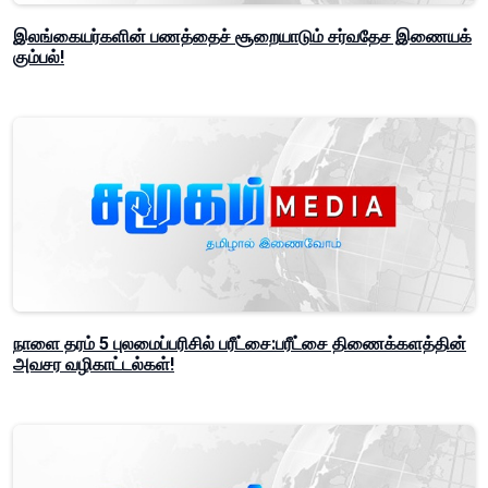
இலங்கையர்களின் பணத்தைச் சூறையாடும் சர்வதேச இணையக்
கும்பல்!
நாளை தரம் 5 புலமைப்பரிசில் பரீட்சை:பரீட்சை திணைக்களத்தின்
அவசர வழிகாட்டல்கள்!