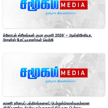
க்ளோபல் ஸ்ரீலங்கன் குமர குமாரி 2026’ – ஆஸ்திரேலியா,
பிரான்ஸ் போட்டியாளர்கள் வெற்றி
காணி உரிமைப் பத்திரங்களைப் பெற்றுக்கொள்வதற்கான
விழிப்புணர்வு அமர்வு தம்பலகாமத்தில் நடைபெற்றது