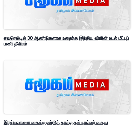
எவரெஸ்டில் 30 ஆண்டுகளாக உறைந்த இந்திய வீரரின் உடல் மீட்புப்
பணி தீவிரம்
இரத்மலானை கைக்குண்டுத் தாக்குதல் நால்வர் கைது