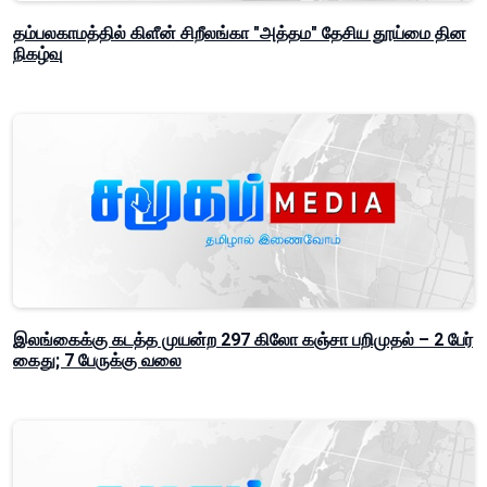
தம்பலகாமத்தில் கிளீன் சிறீலங்கா "அத்தம" தேசிய தூய்மை தின
நிகழ்வு
இலங்கைக்கு கடத்த முயன்ற 297 கிலோ கஞ்சா பறிமுதல் – 2 பேர்
கைது; 7 பேருக்கு வலை