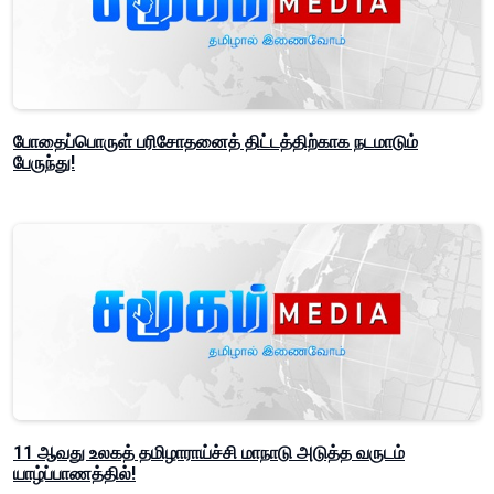
போதைப்பொருள் பரிசோதனைத் திட்டத்திற்காக நடமாடும்
பேருந்து!
11 ஆவது உலகத் தமிழாராய்ச்சி மாநாடு அடுத்த வருடம்
யாழ்ப்பாணத்தில்!