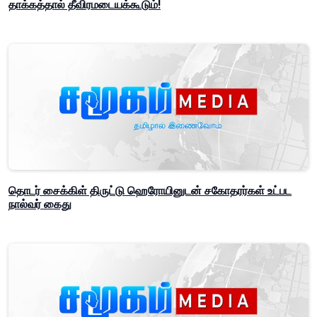
தாக்கத்தால் தீவிரமடையக்கூடும்!
தொடர் சைக்கிள் திருட்டு ஹெரோயினுடன் சகோதரர்கள் உட்பட
நால்வர் கைது