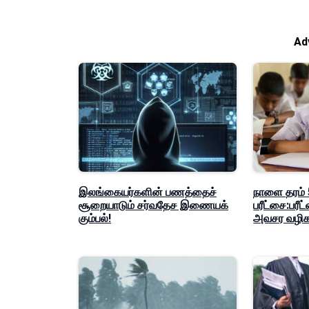
Ad
இலங்கையர்களின் பணத்தைச்
நாளை தரம் 5
சூறையாடும் சர்வதேச இணையக்
பரீட்சை:பர
கும்பல்!
அவசர வழிகா