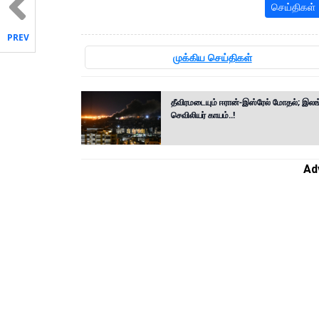
செய்திகள்
PREV
முக்கிய செய்திகள்
தீவிரமடையும் ஈரான்-இஸ்ரேல் மோதல்; இல
செவிலியர் காயம்..!
Ad