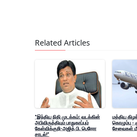
Related Articles
"இந்திய நிதி முடக்கம்: வடக்கின்
மத்திய கிழக
அபிவிருத்தியும் பாதுகாப்பும்
கொழும்பு -
கேள்விக்குறி-அஜித் பி. பெரேரா
சேவைகள் மீ
சாடல்!"