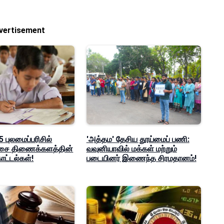
vertisement
 புலமைப்பரிசில்
'அத்தம' தேசிய தூய்மைப் பணி:
ீட்சை திணைக்களத்தின்
வவுனியாவில் மக்கள் மற்றும்
ட்டல்கள்!
படையினர் இணைந்த சிரமதானம்!