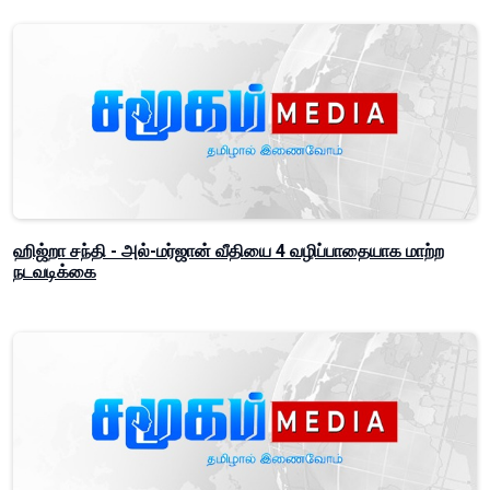
ஹிஜ்றா சந்தி - அல்-மர்ஜான் வீதியை 4 வழிப்பாதையாக மாற்ற
நடவடிக்கை