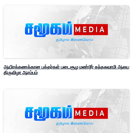
ஆயிரக்கணக்கான பக்தர்கள் புடைசூழ மண்டூர் கந்தசுவாமி ஆலய
திருவிழா ஆரம்பம்