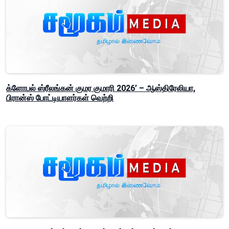
க்ளோபல் ஸ்ரீலங்கன் குமர குமாரி 2026’ – ஆஸ்திரேலியா,
பிரான்ஸ் போட்டியாளர்கள் வெற்றி