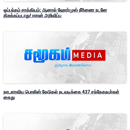
ஒப்பந்தம் சாத்தியம்; ஆனால் ஹோர்முஸ் நீரிணை உடனே
திறக்கப்படாது! ஈரான் அறிவிப்பு
நாடளாவிய பொலிஸ் தேடுதல் நடவடிக்கை 437 சந்தேகநபர்கள்
கைது