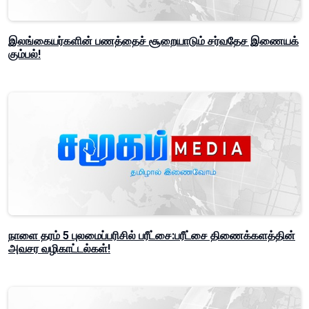
இலங்கையர்களின் பணத்தைச் சூறையாடும் சர்வதேச இணையக்
கும்பல்!
நாளை தரம் 5 புலமைப்பரிசில் பரீட்சை:பரீட்சை திணைக்களத்தின்
அவசர வழிகாட்டல்கள்!