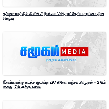
தம்பலகாமத்தில் கிளீன் சிறீலங்கா "அத்தம" தேசிய தூய்மை தின
நிகழ்வு
இலங்கைக்கு கடத்த முயன்ற 297 கிலோ கஞ்சா பறிமுதல் – 2 பேர்
கைது; 7 பேருக்கு வலை