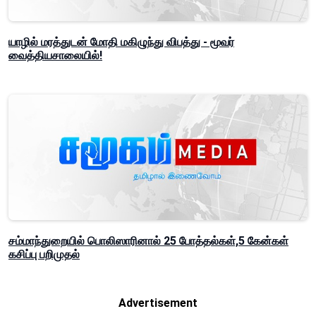
யாழில் மரத்துடன் மோதி மகிழுந்து விபத்து - மூவர்
வைத்தியசாலையில்!
சம்மாந்துறையில் பொலிஸாரினால் 25 போத்தல்கள்,5 கேன்கள்
கசிப்பு பறிமுதல்
Advertisement