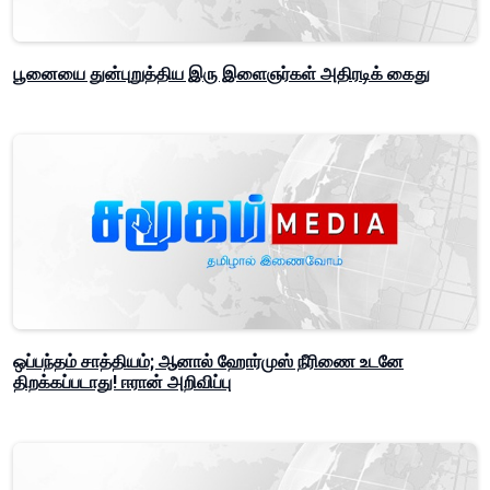
பூனையை துன்புறுத்திய இரு இளைஞர்கள் அதிரடிக் கைது
ஒப்பந்தம் சாத்தியம்; ஆனால் ஹோர்முஸ் நீரிணை உடனே
திறக்கப்படாது! ஈரான் அறிவிப்பு