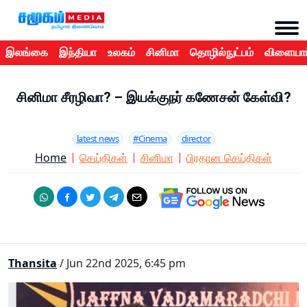
இலங்கை
இந்தியா
உலகம்
சினிமா
தொழில்நுட்பம்
விளையாட
சினிமா சீரழிவா? – இயக்குநர் கணேசன் கேள்வி?
latest news
#Cinema
director
Home
செய்திகள்
சினிமா
பிரதான செய்திகள்
Thansita
/ Jun 22nd 2025, 6:45 pm