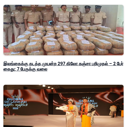
இலங்கைக்கு கடத்த முயன்ற 297 கிலோ கஞ்சா பறிமுதல் – 2 பேர்
கைது; 7 பேருக்கு வலை