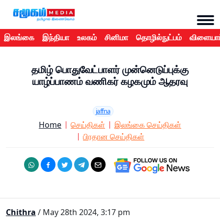
இலங்கை
இந்தியா
உலகம்
சினிமா
தொழில்நுட்பம்
விளையாட
தமிழ் பொதுவேட்பாளர் முன்னெடுப்புக்கு
யாழ்ப்பாணம் வணிகர் கழகமும் ஆதரவு
jaffna
Home
செய்திகள்
இலங்கை செய்திகள்
பிரதான செய்திகள்
Chithra
/ May 28th 2024, 3:17 pm