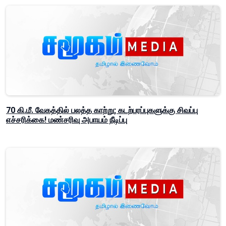
70 கி.மீ. வேகத்தில் பலத்த காற்று; கடற்பரப்புகளுக்கு சிவப்பு
எச்சரிக்கை! மண்சரிவு அபாயம் நீடிப்பு