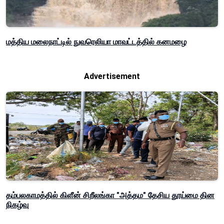
மத்திய மலைநாட்டில் நுவரெலியா மாவட்டத்தில் கனமழை
Advertisement
தம்பலகாமத்தில் கிளீன் சிறீலங்கா "அத்தம" தேசிய தூய்மை தின
நிகழ்வு