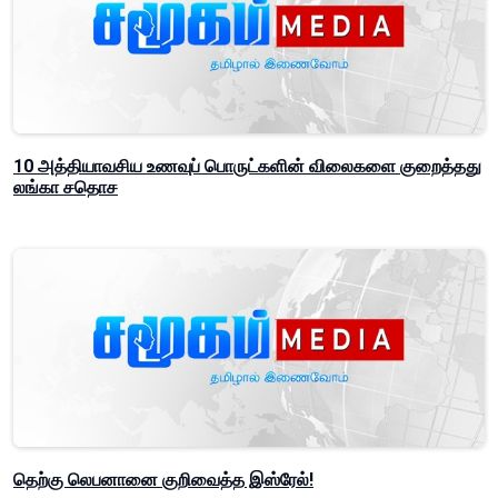
10 அத்தியாவசிய உணவுப் பொருட்களின் விலைகளை குறைத்தது
லங்கா சதொச
தெற்கு லெபனானை குறிவைத்த இஸ்ரேல்!