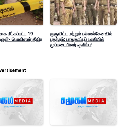
மாக மீட்கப்பட்ட 19
குருவிட்ட மற்றும் பல்லன்சேனவில்
ன்- பொலிஸார் தீவிர
பதற்றம்: பாதுகாப்புப் பணியில்
முப்படையினர் குவிப்பு!
vertisement