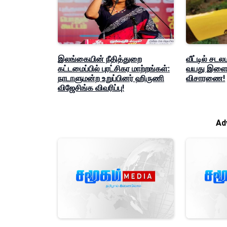
இலங்கையின் நீதித்துறை
வீட்டில் சடல
கட்டமைப்பில் புரட்சிகர மாற்றங்கள்:
வயது இளைஞ
நாடாளுமன்ற உறுப்பினர் ஹிருணி
விசாரணை!
விஜேசிங்க விவரிப்பு!
Ad