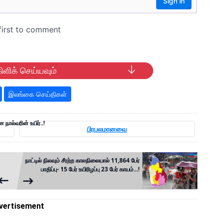
ிளிக் செய்யவும்
இலங்கை செய்திகள்
 நால்வரின் உயிர்..!
பிரபலமானவை
நாட்டில் நிலவும் சீரற்ற காலநிலையால் 11,864 பேர்
பாதிப்பு- 15 பேர் உயிரிழப்பு 23 பேர் காயம்...!
vertisement