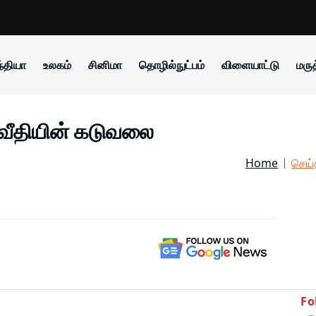
்தியா
உலகம்
சினிமா
தொழில்நுட்பம்
விளையாட்டு
மருத
 வீதியின் கடுவலை
Home
செய்
Fo