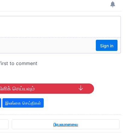
ிளிக் செய்யவும்
இலங்கை செய்திகள்
பிரபலமானவை