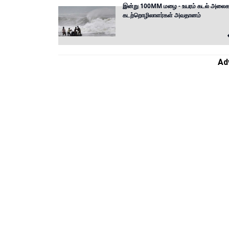
இன்று 100MM மழை - உயரம் கடல் அலைக
கடற்றொழிலாளர்கள் அவதானம்
Ad