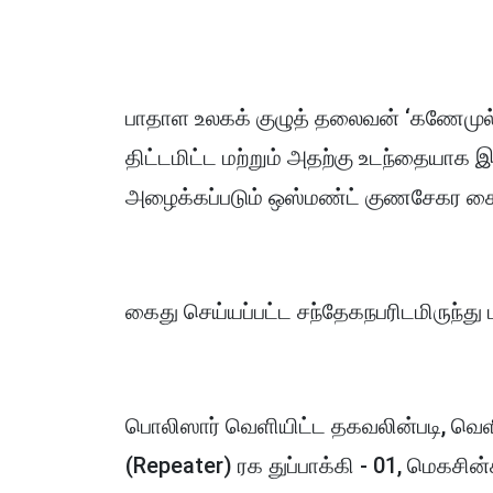
பாதாள உலகக் குழுத் தலைவன் ‘கணேமுல
திட்டமிட்ட மற்றும் அதற்கு உடந்தையாக இர
அழைக்கப்படும் ஒஸ்மண்ட் குணசேகர கைது
கைது செய்யப்பட்ட சந்தேகநபரிடமிருந்து
பொலிஸார் வெளியிட்ட தகவலின்படி, வெளிநாட
(Repeater) ரக துப்பாக்கி - 01, மெகசின