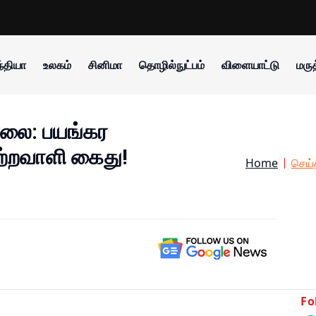
்தியா
உலகம்
சினிமா
தொழில்நுட்பம்
விளையாட்டு
மருத
லை: பயங்கர
ற்றவாளி கைது!
Home
செய்
Fo