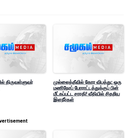
ல் திருவள்ளுவர்
முல்லைத்தீவில் கோர விபத்து; ஒரு
ு
மணிநேரப் போராட்டத்துக்குப் பின்
மீட்கப்பட்ட சாரதி! வீதியில் சிதறிய
இளநீர்கள்
vertisement