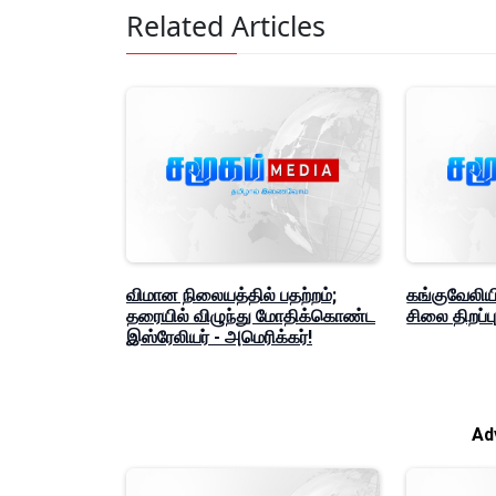
Related Articles
விமான நிலையத்தில் பதற்றம்;
கங்குவேலியி
தரையில் விழுந்து மோதிக்கொண்ட
சிலை திறப்ப
இஸ்ரேலியர் - அமெரிக்கர்!
Ad