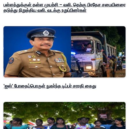
பள்ளத்துக்குள் தள்ள முயற்சி – வலி. தெற்கு பிரதேச சபையினரை
தடுத்து நிறுத்திய வலி. வடக்கு உறுப்பினர்கள்
'ஐஸ்' போதைப்பொருள் நுகர்ந்த டிப்பர் சாரதி கைது