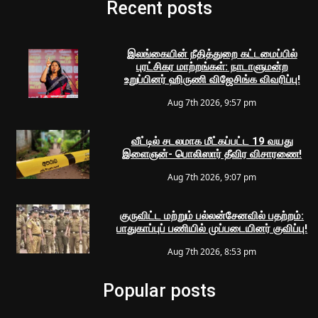
Recent posts
இலங்கையின் நீதித்துறை கட்டமைப்பில்
புரட்சிகர மாற்றங்கள்: நாடாளுமன்ற
உறுப்பினர் ஹிருணி விஜேசிங்க விவரிப்பு!
Aug 7th 2026, 9:57 pm
வீட்டில் சடலமாக மீட்கப்பட்ட 19 வயது
இளைஞன்- பொலிஸார் தீவிர விசாரணை!
Aug 7th 2026, 9:07 pm
குருவிட்ட மற்றும் பல்லன்சேனவில் பதற்றம்:
பாதுகாப்புப் பணியில் முப்படையினர் குவிப்பு!
Aug 7th 2026, 8:53 pm
Popular posts