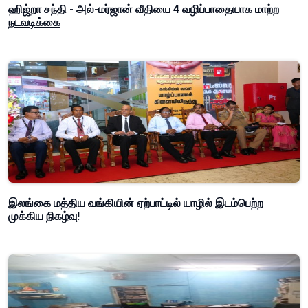
ஹிஜ்றா சந்தி - அல்-மர்ஜான் வீதியை 4 வழிப்பாதையாக மாற்ற
நடவடிக்கை
இலங்கை மத்திய வங்கியின் ஏற்பாட்டில் யாழில் இடம்பெற்ற
முக்கிய நிகழ்வு!