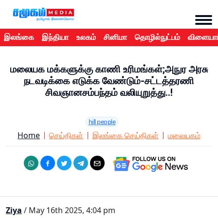
இலங்கை
இந்தியா
உலகம்
சினிமா
தொழில்நுட்பம்
விளையாட
மலையக மக்களுக்கு காணி உரிமங்கள்;அநுர அரசு
நடவடிக்கை எடுக்க வேண்டும்-சட்டத்தரணி
சிவஞானசம்பந்தம் வலியுறுத்து..!
hill people
Home
செய்திகள்
இலங்கை செய்திகள்
மலையகம்
Ziya
/ May 16th 2025, 4:04 pm