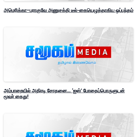
அமெரிக்கா–பராகுவே அணுசக்தி டீல்-கையெழுத்தாகிய ஒப்பந்தம்
அம்பாறையில் அதிரடி சோதனை... ‘ஐஸ்’ போதைப்பொருளுடன்
மூவர் கைது!