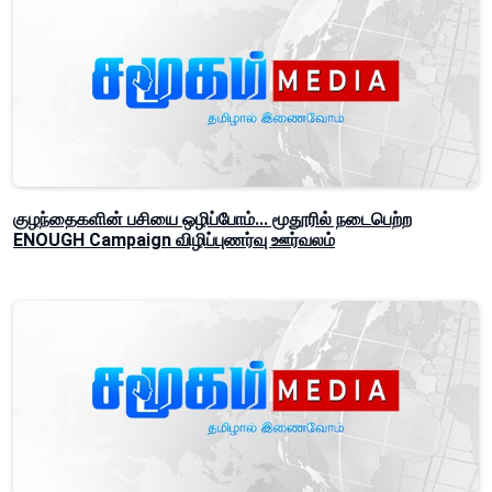
குழந்தைகளின் பசியை ஒழிப்போம்... மூதூரில் நடைபெற்ற
ENOUGH Campaign விழிப்புணர்வு ஊர்வலம்