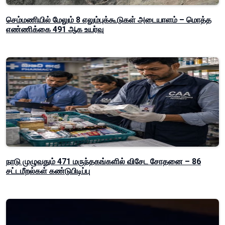
செம்மணியில் மேலும் 8 எலும்புக்கூடுகள் அடையாளம் – மொத்த
எண்ணிக்கை 491 ஆக உயர்வு
நாடு முழுவதும் 471 மருந்தகங்களில் விசேட சோதனை – 86
சட்டமீறல்கள் கண்டுபிடிப்பு