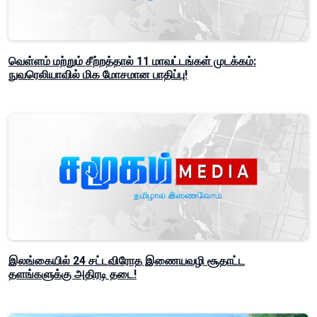
வெள்ளம் மற்றும் சீற்றத்தால் 11 மாவட்டங்கள் முடக்கம்:
நுவரெலியாவில் மிக மோசமான பாதிப்பு!
இலங்கையில் 24 சட்டவிரோத இணையவழி சூதாட்ட
தளங்களுக்கு அதிரடி தடை!