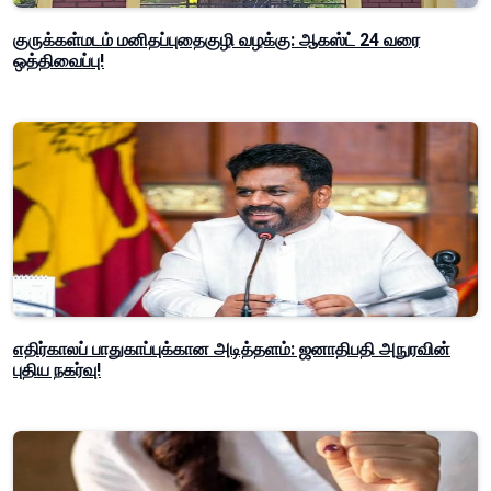
குருக்கள்மடம் மனிதப்புதைகுழி வழக்கு: ஆகஸ்ட் 24 வரை
ஒத்திவைப்பு!
எதிர்காலப் பாதுகாப்புக்கான அடித்தளம்: ஜனாதிபதி அநுரவின்
புதிய நகர்வு!