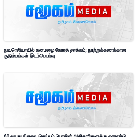
நுவரெலியாவில் கனமழை கோரத் தாக்கம்; நூற்றுக்கணக்கான
குடும்பங்கள் இடம்பெயர்வு
60 வயது நிறைவு செய்யும் பொலிஸ் அதிகாரிகளுக்கு ஓராண்டு