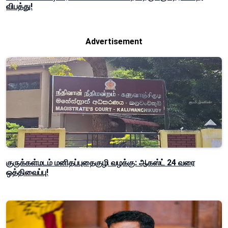
விபத்து!
Advertisement
குருக்கள்மடம் மனிதப்புதைகுழி வழக்கு: ஆகஸ்ட் 24 வரை
ஒத்திவைப்பு!