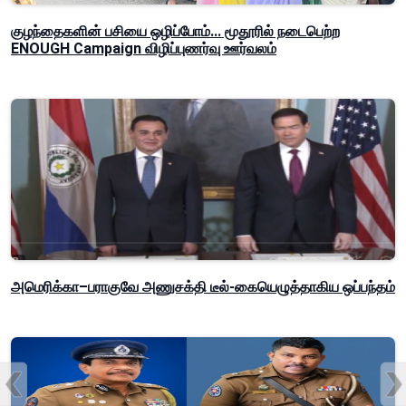
குழந்தைகளின் பசியை ஒழிப்போம்... மூதூரில் நடைபெற்ற
ENOUGH Campaign விழிப்புணர்வு ஊர்வலம்
அமெரிக்கா–பராகுவே அணுசக்தி டீல்-கையெழுத்தாகிய ஒப்பந்தம்