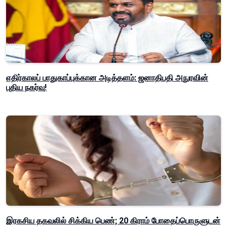
எதிர்காலப் பாதுகாப்புக்கான அடித்தளம்: ஜனாதிபதி அநுரவின்
புதிய நகர்வு!
இரகசிய தகவலில் சிக்கிய பெண்; 20 கிராம் போதைப்பொருளுடன்