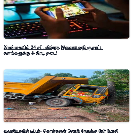
இலங்கையில் 24 சட்டவிரோத இணையவழி சூதாட்ட
தளங்களுக்கு அதிரடி தடை!
வவுனியாவில் டிப்பர்- கொள்கலன் லொறி நேருக்கு நேர் மோதி