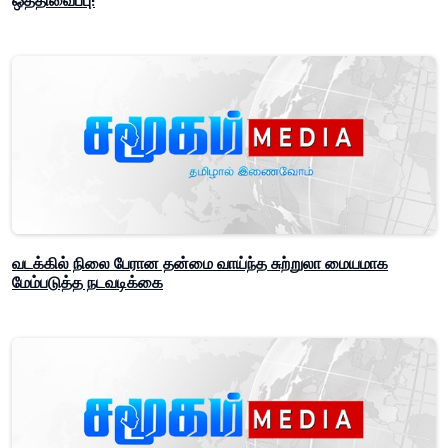
ஒத்திவைப்பு!
வடக்கில் நிலை பேரான தன்மை வாய்ந்த சுற்றுலா மையமாக
மேம்படுத்த நடவடிக்கை