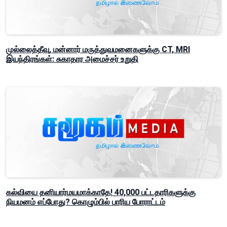
முல்லைத்தீவு, மன்னார் மருத்துவமனைகளுக்கு CT, MRI
இயந்திரங்கள்: சுகாதார அமைச்சர் உறுதி
கல்வியை தனியார்மயமாக்காதே! 40,000 பட்டதாரிகளுக்கு
நியமனம் எப்போது? கொழும்பில் பாரிய போராட்டம்