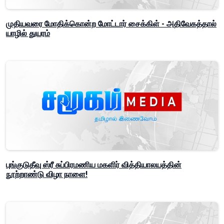
முதியவரை மோதிக்கொன்ற மோட்டார் சைக்கிள் - அதிவேகத்தால்
யாழில் துயரம்
புங்குடுதீவு ஸ்ரீ சுப்பிரமணிய மகளிர் வித்தியாலயத்தின்
நூற்றாண்டு விழா நாளை!