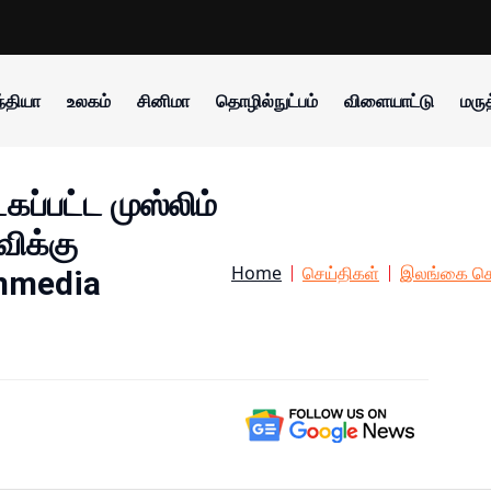
்தியா
உலகம்
சினிமா
தொழில்நுட்பம்
விளையாட்டு
மருத
கப்பட்ட முஸ்லிம்
ிக்கு
Home
செய்திகள்
இலங்கை செ
ammedia