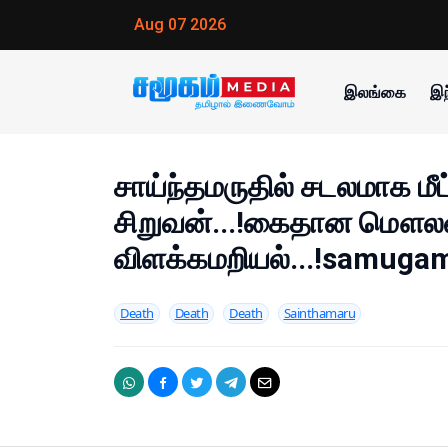
Aug 07 2026
இலங்கை
இந
சாய்ந்தமருதில் சடலமாக மீட்
சிறுவன்...!கைதான மௌலவ
விளக்கமறியல்...!samug
Death
Death
Death
Sainthamaru