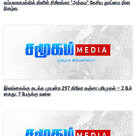
தம்பலகாமத்தில் கிளீன் சிறீலங்கா "அத்தம" தேசிய தூய்மை தின
நிகழ்வு
இலங்கைக்கு கடத்த முயன்ற 297 கிலோ கஞ்சா பறிமுதல் – 2 பேர்
கைது; 7 பேருக்கு வலை