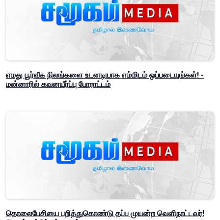
எமது பூர்வீக நிலங்களை உடனடியாக எம்மிடம் ஒப்படையுங்கள்! -
மன்னாரில் கவனயீர்ப்பு போராட்டம்
தொலைபேசியை பறித்துகொண்டு தப்ப முயன்ற வெளிநாட்டவர்!