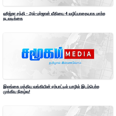
ஹிஜ்றா சந்தி - அல்-மர்ஜான் வீதியை 4 வழிப்பாதையாக மாற்ற
நடவடிக்கை
இலங்கை மத்திய வங்கியின் ஏற்பாட்டில் யாழில் இடம்பெற்ற
முக்கிய நிகழ்வு!