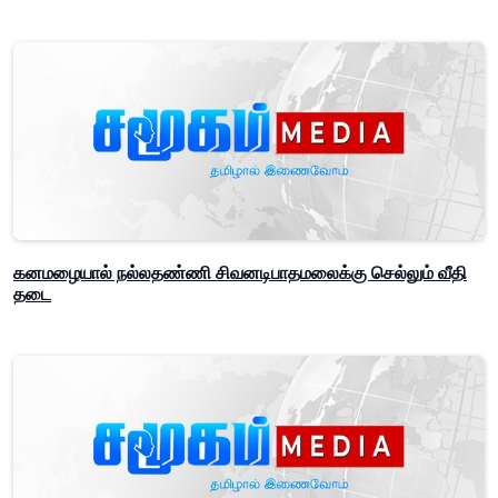
கனமழையால் நல்லதண்ணி சிவனடிபாதமலைக்கு செல்லும் வீதி
தடை