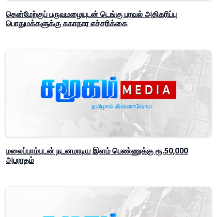
தென்மேற்குப் பருவமழையுடன் டெங்கு பரவல் அதிகரிப்பு
பொதுமக்களுக்கு சுகாதார எச்சரிக்கை
மலைப்பாம்புடன் நடனமாடிய இளம் பெண்ணுக்கு ரூ.50,000
அபராதம்