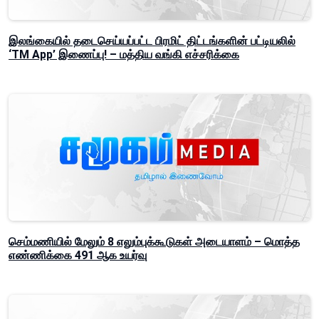
இலங்கையில் தடைசெய்யப்பட்ட பிரமிட் திட்டங்களின் பட்டியலில்
‘TM App’ இணைப்பு! – மத்திய வங்கி எச்சரிக்கை
செம்மணியில் மேலும் 8 எலும்புக்கூடுகள் அடையாளம் – மொத்த
எண்ணிக்கை 491 ஆக உயர்வு