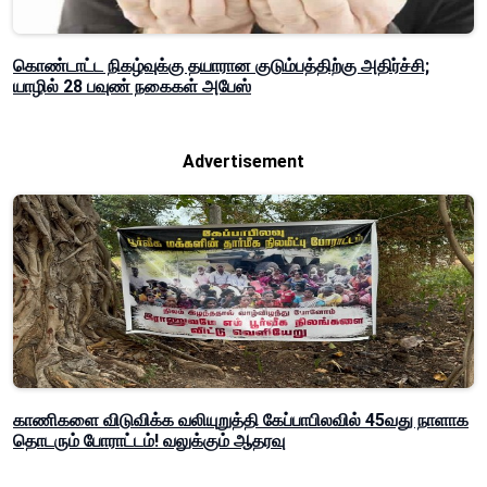
கொண்டாட்ட நிகழ்வுக்கு தயாரான குடும்பத்திற்கு அதிர்ச்சி;
யாழில் 28 பவுண் நகைகள் அபேஸ்
Advertisement
காணிகளை விடுவிக்க வலியுறுத்தி கேப்பாபிலவில் 45வது நாளாக
தொடரும் போராட்டம்! வலுக்கும் ஆதரவு